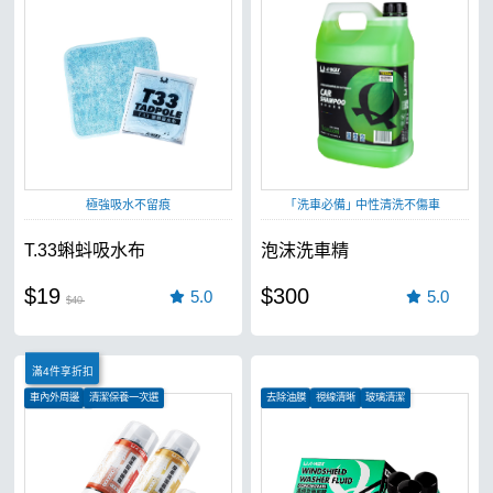
汽車、機車皆可使用
極強吸水不留痕
｢洗車必備｣ 中性清洗不傷車
T.33蝌蚪吸水布
泡沫洗車精
$19
$300
5.0
5.0
$40
滿4件享折扣
車內外周邊
清潔保養一次選
去除油膜
視線清晰
玻璃清潔
車用護理小物