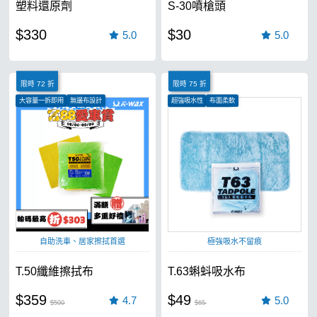
塑料還原劑
S-30噴槍頭
$330
$30
5.0
5.0
限時 72 折
限時 75 折
大容量一拆即用
無邊布設計
超強吸水性
布面柔軟
吸水效果極強
汽車、機車皆可使用
自助洗車、居家擦拭首選
極強吸水不留痕
T.50纖維擦拭布
T.63蝌蚪吸水布
$359
$49
4.7
5.0
$500
$65