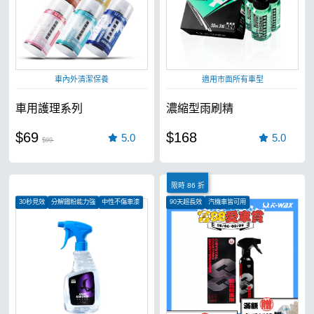
車內外清潔保養
適用市面所有車型
車用護理系列
濃縮型雨刷精
$69
$168
5.0
5.0
$99
限時 86 折
30秒見效
分解鐵粉能力強
中性不傷車漆
90天超長效
汽機車皆可用
超強光澤、極致膜厚