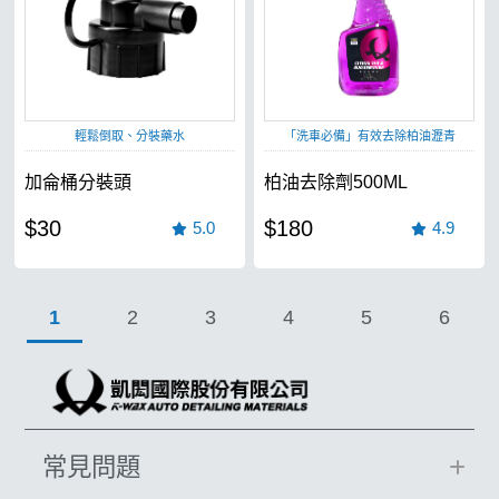
輕鬆倒取、分裝藥水
「洗車必備」有效去除柏油瀝青
加侖桶分裝頭
柏油去除劑500ML
$30
$180
5.0
4.9
1
2
3
4
5
6
常見問題