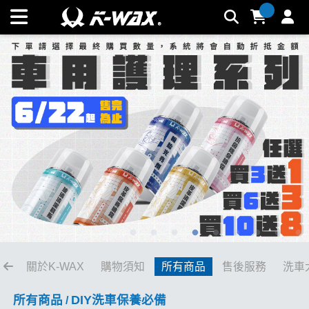
DIY洗車保養必備 | K-WAX台灣汽車美容材料
關於K-WAX
購物須知
所有商品
售後服務
洗車
所有商品
DIY洗車保養必備
/