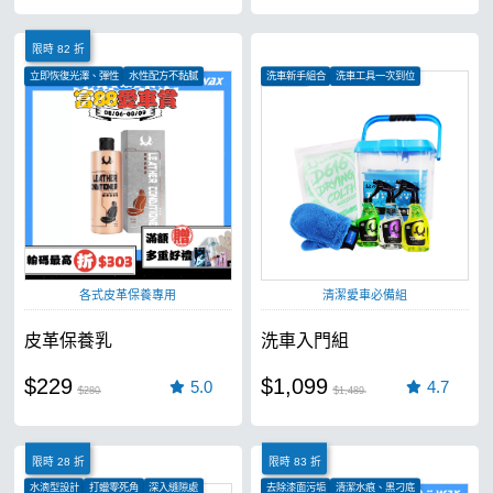
限時 82 折
立即恢復光澤、彈性
水性配方不黏膩
洗車新手組合
洗車工具一次到位
防止皮革龜裂
愛車必備
各式皮革保養專用
清潔愛車必備組
皮革保養乳
洗車入門組
$229
$1,099
5.0
4.7
$280
$1,489
限時 28 折
限時 83 折
水滴型設計
打蠟零死角
深入縫隙處
去除漆面污垢
清潔水痕、黑刁底