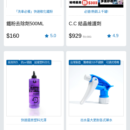
「洗車必備」快速軟化鐵粉
必搶!熱銷上千罐!
鐵粉去除劑500ML
C.C 結晶維護劑
$160
$929
5.0
4.9
$1,080
長效持久
抗uv侵蝕
延緩塑料白化
台灣製造
醫療級316不鏽鋼
可調式噴嘴
快速還原塑料光澤
出水量大更耐各式藥水