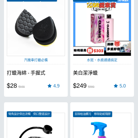
恢復漆面光澤
汽機車打蠟必備
水斑、水痕通通搞定
打蠟海綿 - 手握式
美白潔淨蠟
$28
$249
4.9
5.0
$100
$300
彎角設計倒出流暢
倒口雙道設計
去除柏油髒污
移除貼紙殘膠
濾網設計
消滅蟲屍鳥屎