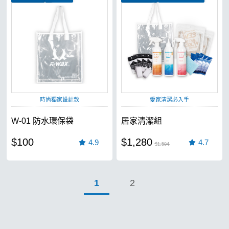
內襯網格防滑設計
絕佳潑水效果
時尚獨家設計款
愛家清潔必入手
W-01 防水環保袋
居家清潔組
$100
$1,280
4.9
4.7
$1,504
1
2