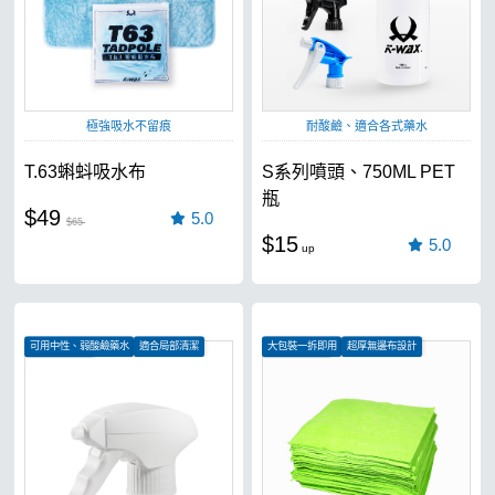
極強吸水不留痕
耐酸鹼、適合各式藥水
T.63蝌蚪吸水布
S系列噴頭、750ML PET
瓶
$49
5.0
$65
$15
5.0
可用中性、弱酸鹼藥水
適合局部清潔
大包裝一拆即用
超厚無邊布設計
適合28牙罐身
吸水效果極強