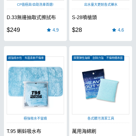
CP值極高!自助洗車首選!
出水量大更耐各式藥水
D.33無邊抽取式擦拭布
S-28噴槍頭
$249
$28
4.9
4.6
超強吸水性
布面柔軟不傷車
厚實彈性海綿
刮除力強
不傷物體表面
汽車、機車皆可使用
極強吸水不留痕
各式髒污清潔工具
T.95 蝌蚪吸水布
萬用海綿刷