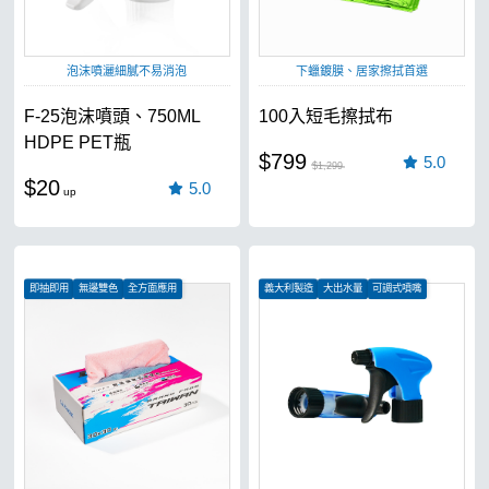
泡沫噴灑細膩不易消泡
下蠟鍍膜、居家擦拭首選
F-25泡沫噴頭、750ML
100入短毛擦拭布
HDPE PET瓶
$799
5.0
$1,299
$20
5.0
即抽即用
無邊雙色
全方面應用
義大利製造
大出水量
可調式噴嘴