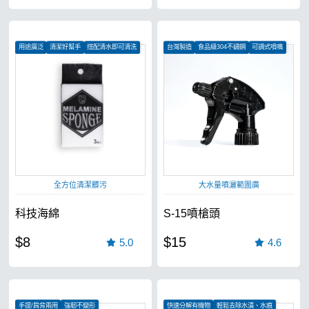
用途廣泛
清潔好幫手
搭配清水即可清洗
台灣製造
食品級304不鏽鋼
可調式噴嘴
全方位清潔髒污
大水量噴灑範圍廣
科技海綿
S-15噴槍頭
$8
$15
5.0
4.6
手提/肩背兩用
強韌不變形
快速分解有機物
輕鬆去除水漬、水痕