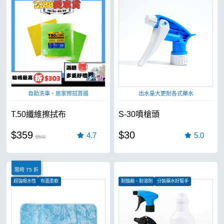
吸水效果極強
自助洗車、居家擦拭首選
出水量大更耐各式藥水
T.50纖維擦拭布
S-30噴槍頭
$359
$30
4.7
5.0
$500
限時 75 折
超強吸水性
布面柔軟
耐酸鹼、耐溶劑
分裝藥水好幫手
汽車、機車皆可使用
洗車必備