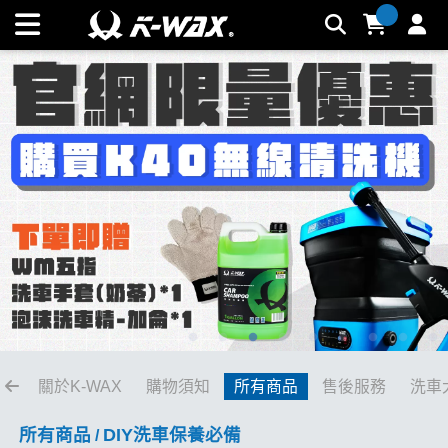
居家清潔保養 | K-WAX台灣汽車美容材料
關於K-WAX
購物須知
所有商品
售後服務
洗車
所有商品
DIY洗車保養必備
/