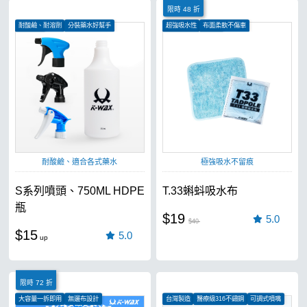
限時 48 折
耐酸鹼、耐溶劑
分裝藥水好幫手
超強吸水性
布面柔軟不傷車
洗車必備
汽車、機車皆可使用
耐酸鹼、適合各式藥水
極強吸水不留痕
S系列噴頭、750ML HDPE
T.33蝌蚪吸水布
瓶
$19
5.0
$40
$15
5.0
限時 72 折
大容量一拆即用
無邊布設計
台灣製造
醫療級316不鏽鋼
可調式噴嘴