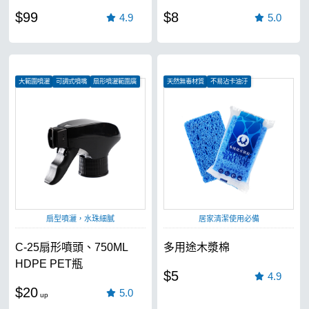
$99
$8
4.9
5.0
大範圍噴灑
可調式噴嘴
扇形噴灑範圍廣
天然無毒材質
不易沾卡油汙
不易滋生細菌
扇型噴灑，水珠細膩
居家清潔使用必備
C-25扇形噴頭、750ML
多用途木漿棉
HDPE PET瓶
$5
4.9
$20
5.0