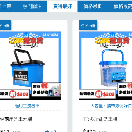
新上架
熱門關注
賣得最好
價格最低
價格最
件 9折
任1件 9折
適用主流機車
大容量、攜帶方便好使
TW兩用洗車水桶
TD多功能洗車桶
511
$422
5.0