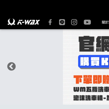
水桶/泡沫壺系列 | K-WAX台灣汽車美容材料
關於