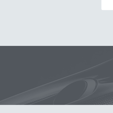
玻璃
布
洗車精
蠟
鐵粉
搜
打蠟
除油墨
刷
鍍膜劑
機車
蝌蚪
消光
K-WAX C
吸水布推薦
擦車布
下蠟布
洗車機
颶風
玻璃鍍膜
N3
內裝
高壓清洗機
鞋
維護
泡沫洗車精
玻璃清潔劑
晨息