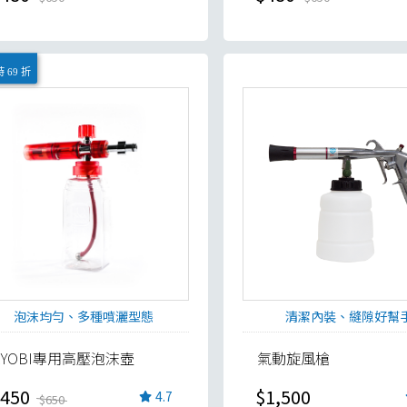
 69 折
泡沫均勻、多種噴灑型態
清潔內裝、縫隙好幫
RYOBI專用高壓泡沫壺
氣動旋風槍
450
$1,500
4.7
$650