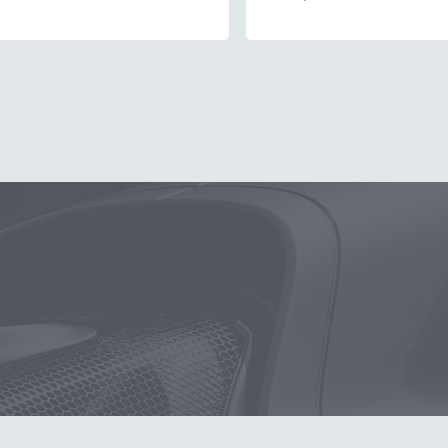
泡沫噴壺
噴壺
海綿
除油膜
鍍膜
吸水布
手套
油膜
洗車
泡沫
羊毛
柏油
輪胎油
汽車蠟推薦
綿
S 封體維護劑 II代
噴頭
無線打蠟機
打蠟棉
細節刷
K4
黏土
紫羅蘭
K-WAX EF電動泡沫噴壺
能量
除蠟
K-p
3
玻璃油膜去除膏
桶
皮革
收納
水痕
防水鞋
Kt-z
下蠟
蝌蚪吸水布
塑膠
颶風槍
體驗
脫脂
噴嘴
D
常見問題
聯絡K-WAX
購物說明
電話：03-2712899
付款方式
統編：5 4 2 7 3 5 7 6
配送方式
廠登：6 5 0 0 8 5 0 8
隱私權條款
信箱：service@kwax.tw
地址：桃園市龜山區茶專路16號