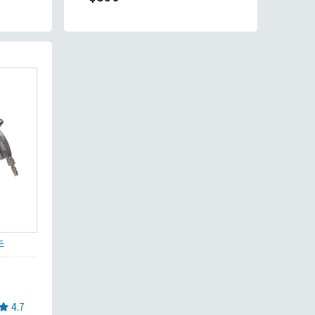
手
4.7