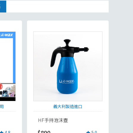
高
用
義大利製造進口
HF手持泡沫壺
$890
4.8
5.0