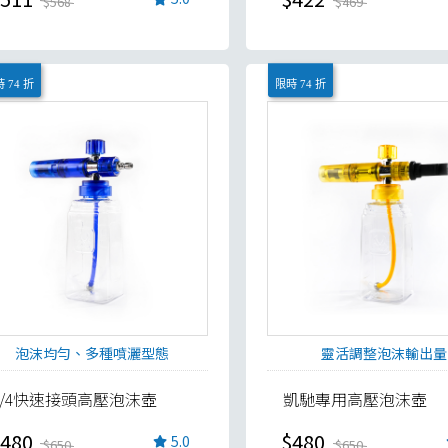
$568
$469
 74 折
限時 74 折
泡沫均勻、多種噴灑型態
靈活調整泡沫輸出量
1/4快速接頭高壓泡沫壺
凱馳專用高壓泡沫壺
480
$480
5.0
$650
$650