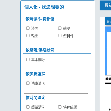
最
個人化 - 找您想要的
依清潔/保養部位
任1
漆面
輪胎
輪圈
塑料件
依髒污/傷痕狀況
基本髒汙
依步驟選擇
洗車清潔
依時間決定
簡單清洗
快速維護
$