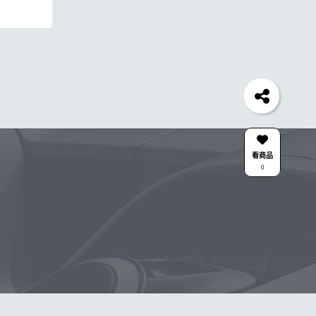
水桶
輪胎
打蠟機
風槍
拋光
電動
塑料
萬用
風
磁土
美白
瓷土
清洗機
刷子
0
泡沫噴壺推薦
清潔蠟
瓶子
臘
ower
新手洗車
ktz
氣動 除油膜
KT15
看商品
0
高壓
輪胎刷
清潔
點漆
無線
水槍
A機
新手洗車組
噴
棉
露營椅
合作廠商
關注K-WAX