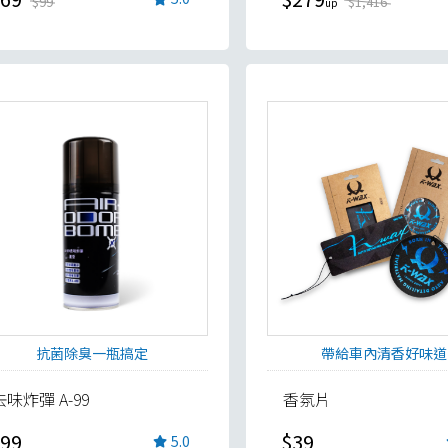
$99
$1,416
抗菌除臭一瓶搞定
帶給車內清香好味道
去味炸彈 A-99
香氛片
99
$39
5.0