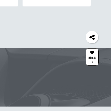
蠟機
風槍
輪胎
拋光
泡沫
鍍膜劑
油膜
機車
泡沫噴壺推薦
吸水布推薦
羊毛
美白
刷子
颶風
新手洗車
噴頭
N33
清洗機
輪胎刷
ktz
內裝
水痕
清潔
颶風槍
看商品
0
線
鋁圈鍍膜
KC-15
點漆
高壓清洗機
噴
蠟
噴嘴
雨刷
高壓
防水鞋
泡沫洗車精
合作廠商
關注K-WAX