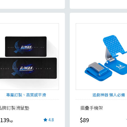
專屬訂製、高質感平滑
追劇神器 懶人必備
品牌訂製滑鼠墊
摺疊手機架
139
$89
4.8