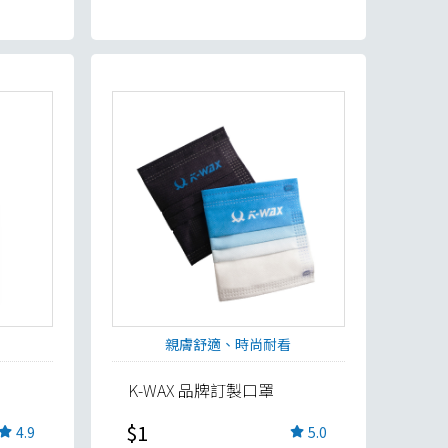
親膚舒適、時尚耐看
K-WAX 品牌訂製口罩
$1
4.9
5.0