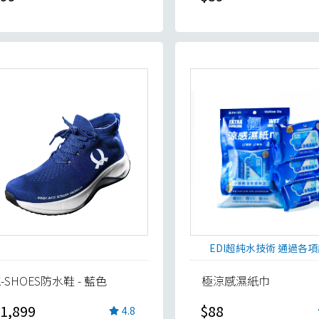
EDI超純水技術 通過各
K-SHOES防水鞋 - 藍色
極涼感濕紙巾
1,899
$88
4.8