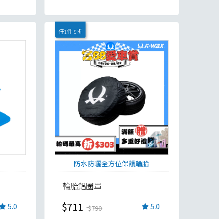
任1件 9折
防水防曬全方位保護輪胎
輪胎鋁圈罩
$711
5.0
5.0
$790