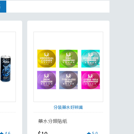
高
1 / 2
分裝藥水好辨識
藥水分類貼紙
$10
4.6
5.0