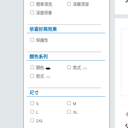
簡單清洗
深層清潔
深度保養
依喜好與效果
保護性
顏色系列
顏色
款式
款式
尺寸
S
M
L
XL
2XL
$