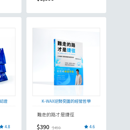
項認證
K-WAX逆勢突圍的經營哲學
難走的路才是捷徑
$390
4.8
4.6
$450