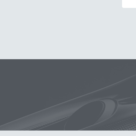
玻璃
布
洗車精
蠟
泡沫
搜
吸水布
電動
打蠟棉
除油
鞋
柏油
消光
無線打蠟機
氣動 除油膜
刷
玻璃鍍膜
除蠟
清潔蠟
K-WAX EF電
DA機
噴槍頭
S系列噴頭+800
洗車桶
能量
新手洗車組