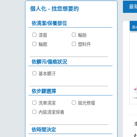
最
個人化 - 找您想要的
依清潔/保養部位
滿
漆面
輪胎
輪圈
塑料件
依髒污/傷痕狀況
基本髒汙
依步驟選擇
洗車清潔
拋光修復
內裝清潔保養
依時間決定
$