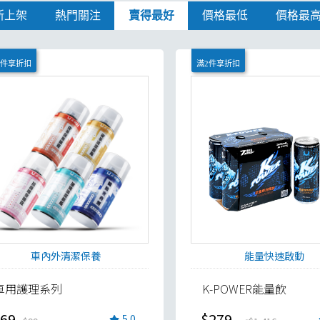
新上架
熱門關注
賣得最好
價格最低
價格最
4件享折扣
滿2件享折扣
車內外清潔保養
能量快速啟動
車用護理系列
K-POWER能量飲
69
$279
5.0