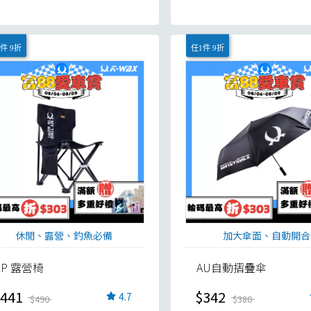
件 9折
任1件 9折
休閒、露營、釣魚必備
加大傘面、自動開合
CP 露營椅
AU自動摺疊傘
441
$342
4.7
$490
$380