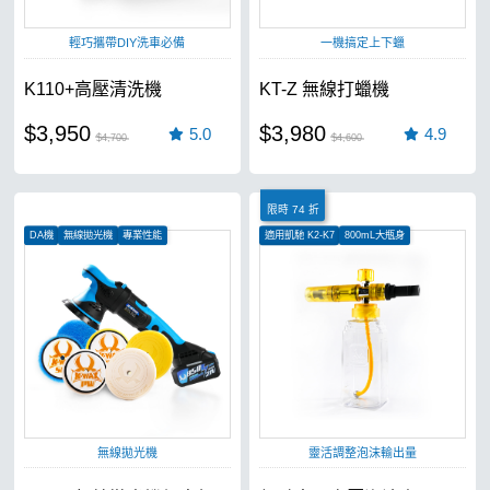
輕巧攜帶DIY洗車必備
一機搞定上下蠟
K110+高壓清洗機
KT-Z 無線打蠟機
$3,950
$3,980
5.0
4.9
$4,700
$4,600
限時 74 折
DA機
無線拋光機
專業性能
適用凱馳 K2-K7
800mL大瓶身
全銅接頭更耐用
無線拋光機
靈活調整泡沫輸出量