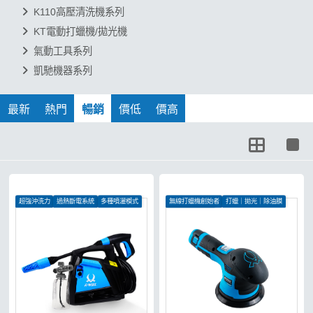
K110高壓清洗機系列
KT電動打蠟機/拋光機
氣動工具系列
凱馳機器系列
1 / 2
最新
熱門
暢銷
價低
價高
超強沖洗力
過熱斷電系統
多種噴灑模式
無線打蠟機創始者
打蠟｜拋光｜除油膜
無刷電機更有力