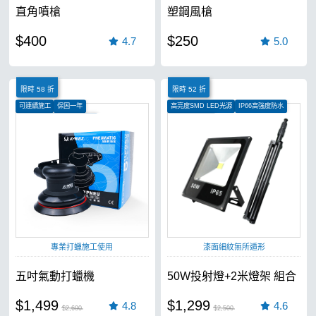
直角噴槍
塑鋼風槍
$400
$250
4.7
5.0
限時 58 折
限時 52 折
可連續施工
保固一年
高亮度SMD LED光源
IP66高強度防水
可用於上蠟施工、研磨拋光
120度照射角度
專業打蠟施工使用
漆面細紋無所遁形
五吋氣動打蠟機
50W投射燈+2米燈架 組合
$1,499
$1,299
4.8
4.6
$2,600
$2,500