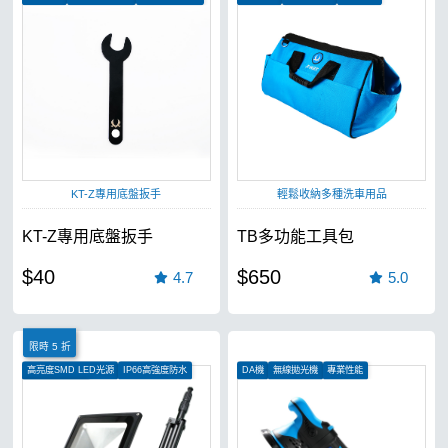
KT-Z專用底盤扳手
輕鬆收納多種洗車用品
KT-Z專用底盤扳手
TB多功能工具包
$40
$650
4.7
5.0
限時 5 折
高亮度SMD LED光源
IP66高強度防水
DA機
無線拋光機
專業性能
120度照射角度