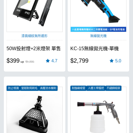
漆面細紋無所遁形
無線拋光機
50W投射燈+2米燈架 單售
KC-15無線拋光機-單機
$399
$2,799
4.7
5.0
$1,200
防止噴濺
堅韌耐用刷毛
高壓流水機制
耐酸鹼吸管
人體工學握把
不鏽鋼吸頭