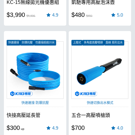
KC-15無線拋光機優惠組
凱馳專用高壓泡沫壺
$3,990
$480
4.9
5.0
$5,896
$650
快速連接
防爆抗壓
勿連接超過20米
上膛式
多角度高壓噴頭
直線 扇形出水
快速連接 防爆抗壓
快速切換出水模式
快接高壓延長管
五合一高壓噴槍頭
$300
$700
4.9
4.0