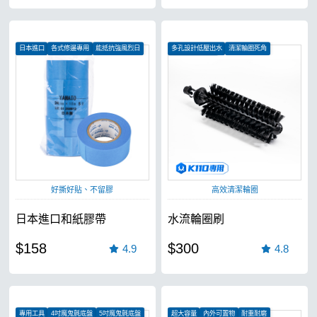
日本進口
各式修邊專用
能抵抗強風烈日
多孔設計低壓出水
清潔輪圈死角
不掉毛、不分岔
好撕好貼、不留膠
高效清潔輪圈
日本進口和紙膠帶
水流輪圈刷
$158
$300
4.9
4.8
專用工具
4吋魔鬼氈底盤
5吋魔鬼氈底盤
超大容量
內外可置物
耐重耐磨