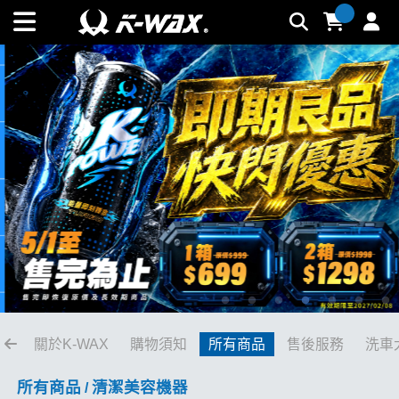
清潔美容機器 | K-WAX台灣汽車美容材料
關於K-WAX
購物須知
所有商品
售後服務
洗車
所有商品
清潔美容機器
/