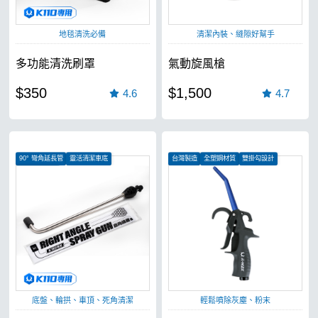
地毯清洗必備
清潔內裝、縫隙好幫手
多功能清洗刷罩
氣動旋風槍
$350
$1,500
4.6
4.7
90° 彎角延長管
靈活清潔車底
台灣製造
全塑鋼材質
雙掛勾設計
解放高度困擾
底盤、輪拱、車頂、死角清潔
輕鬆噴除灰塵、粉末