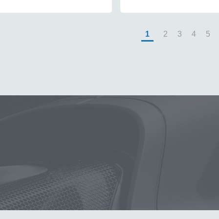
1
2
3
4
5
噴壺
除油膜
噴壺
鍍膜
海綿
鐵粉
水桶
手套
輪
墨
塑料
瓷土
打蠟
汽車蠟推薦
磁土
輪胎油
風
洗車
萬用
臘
瓶子
刷子
蝌蚪
颶風
下蠟布
紫
新手洗車
噴頭
清洗機
N33
氣動 除油膜
刷
玻璃鍍膜
tz
內裝
水痕
清潔
颶風槍
除蠟
KC-15
點漆
高
新手洗車組
能量
拋光機
星空
泡沫壺
露營椅
噴
常見問題
聯絡K-WAX
蟲
下蠟
噴嘴
購物說明
電話：03-2712899
付款方式
統編：5 4 2 7 3 5 7 6
配送方式
廠登：6 5 0 0 8 5 0 8
隱私權條款
信箱：service@kwax.tw
地址：桃園市龜山區茶專路16號