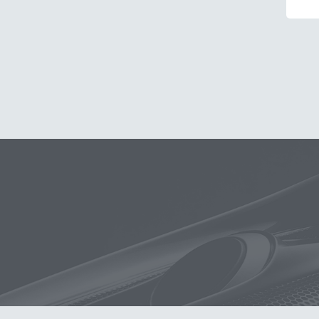
玻璃
布
洗車精
蠟
泡沫
搜
吸水布
打蠟棉
電動
除油
消光
美白
鞋
無線打蠟機
K40
細節刷
水槍
黏土
蝌蚪吸水布
香氛
輪胎刷
k
鋁圈鍍膜
泡沫洗車精
洗車桶
拋光DIY
擦車布
KT-Z
蚊