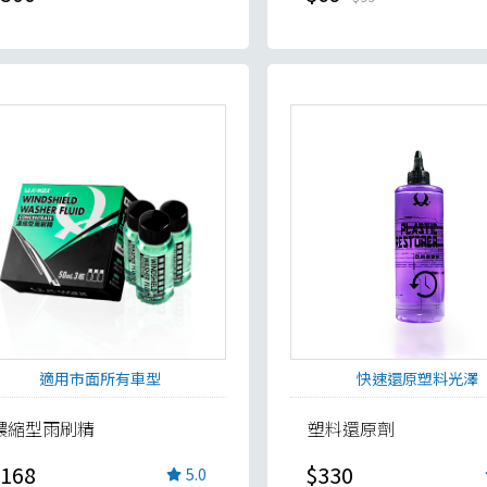
適用市面所有車型
快速還原塑料光澤
濃縮型雨刷精
塑料還原劑
168
$330
5.0