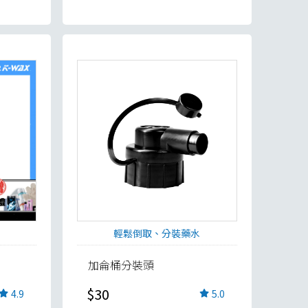
輕鬆倒取、分裝藥水
加侖桶分裝頭
$30
4.9
5.0