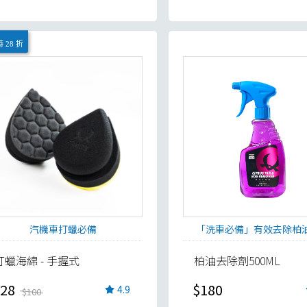
 28 折
汽機車打蠟必備
「洗車必備」有效去除柏
打蠟海綿 - 手握式
柏油去除劑500ML
28
$180
4.9
$100