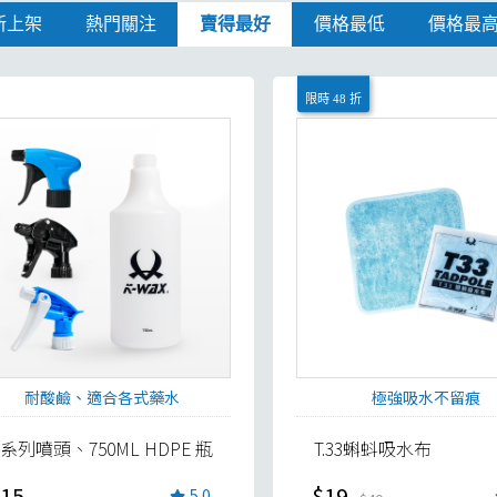
新上架
熱門關注
賣得最好
價格最低
價格最
限時 48 折
耐酸鹼、適合各式藥水
極強吸水不留痕
S系列噴頭、750ML HDPE 瓶
T.33蝌蚪吸水布
15
$19
5.0