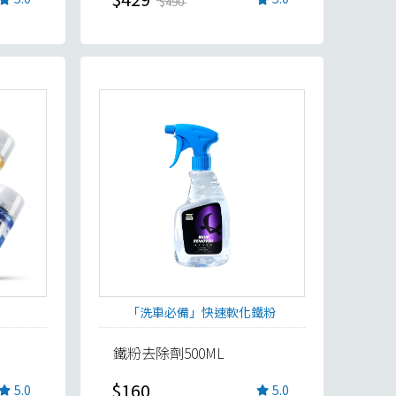
$490
「洗車必備」快速軟化鐵粉
鐵粉去除劑500ML
$160
5.0
5.0