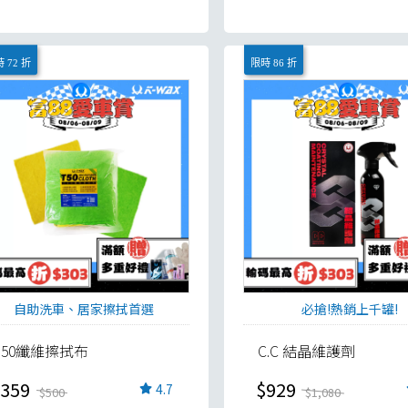
 72 折
限時 86 折
自助洗車、居家擦拭首選
必搶!熱銷上千罐!
T.50纖維擦拭布
C.C 結晶維護劑
359
$929
4.7
$500
$1,080