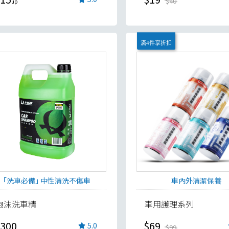
$40
滿4件享折扣
｢洗車必備｣ 中性清洗不傷車
車內外清潔保養
泡沫洗車精
車用護理系列
300
$69
5.0
$99