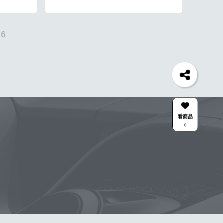
6
胎
打蠟機
風槍
拋光
鍍膜劑
泡沫
油膜
機車
羊毛
泡沫噴壺推薦
吸水布推薦
柏油
羅蘭
KT15
玻璃油膜去除膏
洗車機
皮革
清潔蠟
K-WAX EF電動泡沫噴壺
收納
看商品
0
壓清洗機
噴
DA機
萬用清潔劑
綿
無線
槍頭
S系列噴頭+800ML HDPE 瓶 S-25噴
合作廠商
關注K-WAX