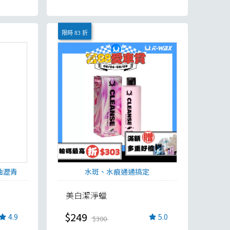
限時 83 折
油瀝青
水斑、水痕通通搞定
美白潔淨蠟
$249
4.9
5.0
$300