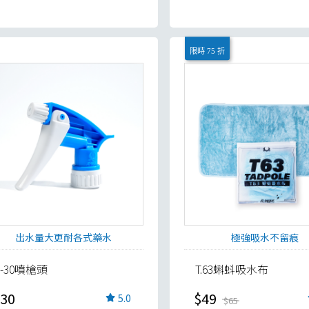
限時 75 折
出水量大更耐各式藥水
極強吸水不留痕
S-30噴槍頭
T.63蝌蚪吸水布
30
$49
5.0
$65