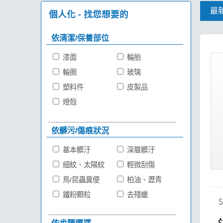
最
個人化 - 找您想要的
依清潔/保養部位
漆面
輪胎
輪圈
玻璃
塑料件
皮製品
燈殼
依髒污/傷痕狀況
基本髒汙
深層髒汙
細紋、太陽紋
輕微刮傷
鳥/昆蟲糞便
柏油、瀝青
鐵粉顆粒
去殘蠟
$