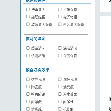
依步驟選擇
洗車清潔
打蠟保養
鍍膜維護
拋光修復
玻璃清潔保養
內裝清潔保養
依時間決定
簡單清洗
深層清潔
快速維護
深度保養
依喜好與效果
透亮光澤
潤色光澤
陶瓷感
油亮感
遮蓋紋路
潑水效果
耐酸鹼
耐候性
$
滑順感
抗刮痕