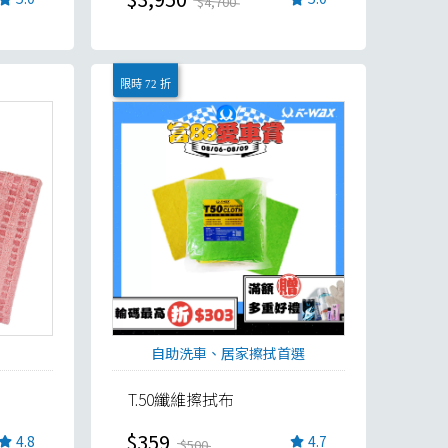
$4,700
限時 72 折
自助洗車、居家擦拭首選
T.50纖維擦拭布
$359
4.8
4.7
$500