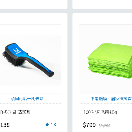
頑固污垢一刷去除
下蠟鍍膜、居家擦拭首
VB多功能清潔刷
100入短毛擦拭布
138
$799
4.8
$1,299