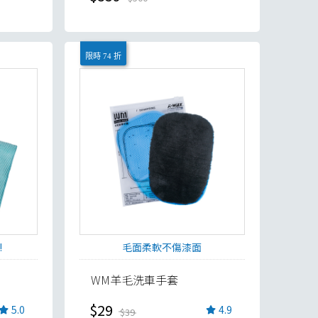
限時 74 折
!
毛面柔軟不傷漆面
WM羊毛洗車手套
$29
5.0
4.9
$39