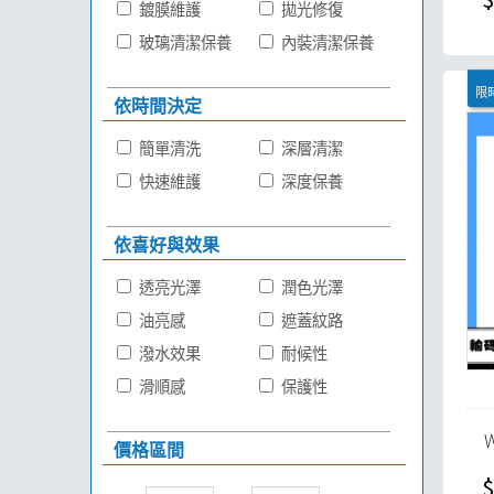
鍍膜維護
拋光修復
玻璃清潔保養
內裝清潔保養
限時
依時間決定
簡單清洗
深層清潔
快速維護
深度保養
依喜好與效果
透亮光澤
潤色光澤
油亮感
遮蓋紋路
潑水效果
耐候性
滑順感
保護性
價格區間
$