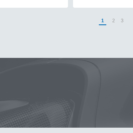
1
2
3
噴壺
除油膜
噴壺
鍍膜
海綿
鐵粉
水桶
手套
打
墨
塑料
瓷土
打蠟
汽車蠟推薦
磁土
輪胎油
風
洗車
萬用
瓶子
臘
紫羅蘭
KT15
刷子
蝌蚪
颶
水槍
黏土
新手洗車
噴頭
清洗機
N33
氣動 除油膜
蝌蚪吸水布
香氛
輪胎刷
ktz
內裝
水痕
鋁圈鍍膜
鞋
泡沫洗車精
洗車桶
新手洗車組
能量
拋光機
星空
常見問題
聯絡K-WAX
25噴
拋光DIY
擦車布
KT-Z
蚊蟲
下蠟
購物說明
電話：03-2712899
付款方式
統編：5 4 2 7 3 5 7 6
配送方式
廠登：6 5 0 0 8 5 0 8
隱私權條款
信箱：service@kwax.tw
地址：桃園市龜山區茶專路16號