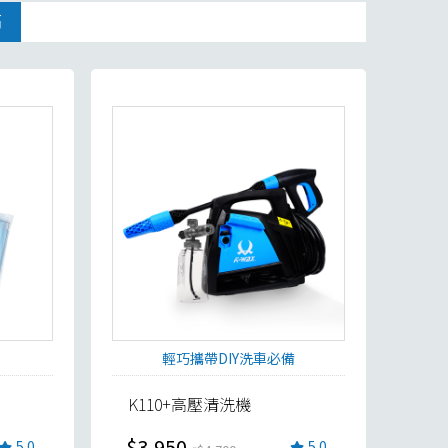
高
1 / 3
輕巧攜帶DIY洗車必備
K110+高壓清洗機
$3,950
5.0
5.0