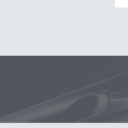
玻璃
布
洗車精
蠟
泡沫
搜
吸水布
打蠟棉
電動
除油
鞋
柏油
消光
無線打蠟機
洗車機
皮革
K40
細節刷
K-WAX EF電動泡沫噴壺
收納
萬用清潔劑
綿
無線
防水
S系列噴頭+800ML HDPE 瓶 S-