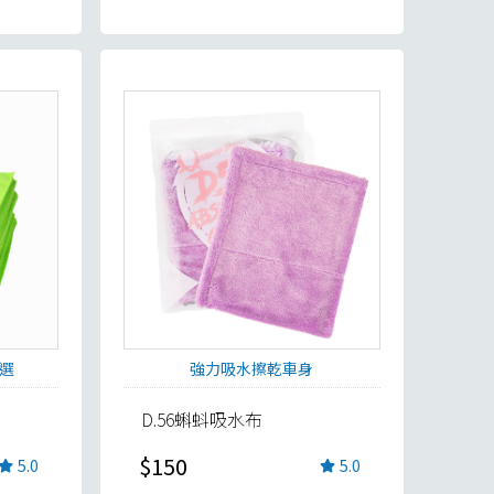
選
強力吸水擦乾車身
D.56蝌蚪吸水布
$150
5.0
5.0