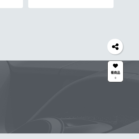
蠟機
風槍
輪胎
拋光
鍍膜劑
泡沫
油膜
機車
羊毛
泡沫噴壺推薦
吸水布推薦
美白
風
下蠟布
刷
玻璃鍍膜
玻璃油膜去除膏
清潔
颶風槍
除蠟
清潔蠟
看商品
0
KC-15
點漆
高壓清洗機
噴
DA機
泡沫壺
露營椅
噴槍頭
合作廠商
關注K-WAX