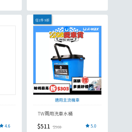
任1件 9折
適用主流機車
TW兩用洗車水桶
$511
4.6
5.0
$568