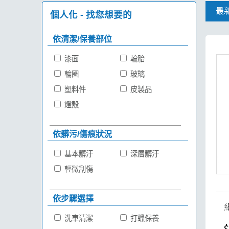
最
個人化 - 找您想要的
依清潔/保養部位
漆面
輪胎
輪圈
玻璃
塑料件
皮製品
燈殼
依髒污/傷痕狀況
基本髒汙
深層髒汙
輕微刮傷
依步驟選擇
洗車清潔
打蠟保養
$