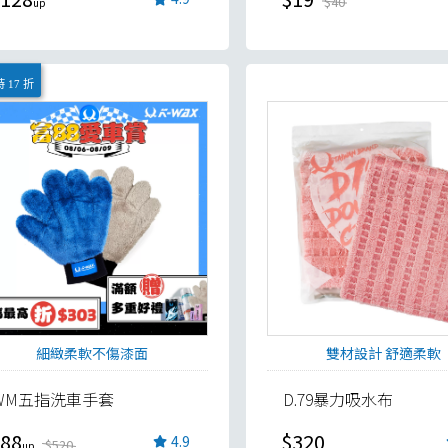
$40
 17 折
細緻柔軟不傷漆面
雙材設計 舒適柔軟
WM五指洗車手套
D.79暴力吸水布
88
$320
4.9
$520