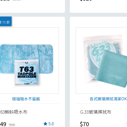
 75 折
極強吸水不留痕
各式玻璃擦拭清潔OK
T.63蝌蚪吸水布
G.33玻璃擦拭布
49
$70
5.0
$65