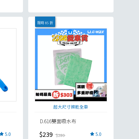
限時 85 折
超大尺寸擦乾全車
D.616雙面吸水布
$239
5.0
5.0
$280