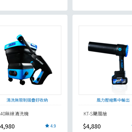
清洗無限制摺疊好收納
風力壓縮集中輸出
K40無線清洗機
KT-S颶風槍
4,980
$4,880
4.9