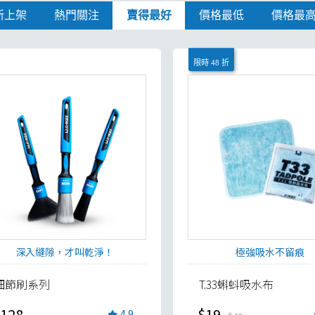
新上架
熱門關注
賣得最好
價格最低
價格最
限時 48 折
深入縫隙，才叫乾淨！
極強吸水不留痕
細節刷系列
T.33蝌蚪吸水布
128
$19
4.9