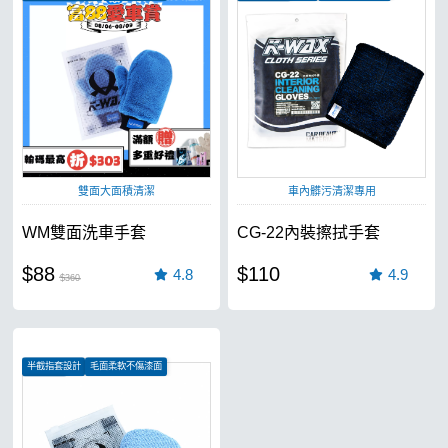
各式材質皆可用
絕佳清潔力
雙面大面積清潔
車內髒污清潔專用
WM雙面洗車手套
CG-22內裝擦拭手套
$88
$110
4.8
4.9
$360
半截指套設計
毛面柔軟不傷漆面
隨戴即用