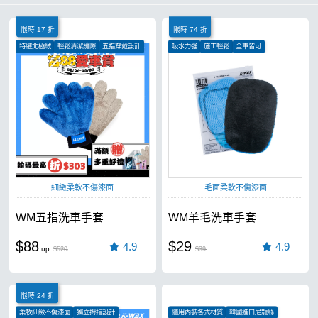
限時 17 折
限時 74 折
特選北極絨
輕鬆清潔縫隙
五指穿戴設計
吸水力強
施工輕鬆
全車皆可
細緻柔軟不傷漆面
毛面柔軟不傷漆面
WM五指洗車手套
WM羊毛洗車手套
$88
$29
4.9
4.9
$520
$39
限時 24 折
柔軟細緻不傷漆面
獨立拇指設計
適用內裝各式材質
韓國進口尼龍絲