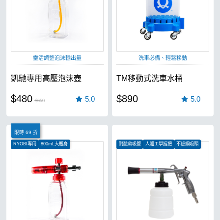
靈活調整泡沫輸出量
洗車必備、輕鬆移動
凱馳專用高壓泡沫壺
TM移動式洗車水桶
$480
$890
5.0
5.0
$650
限時 69 折
RYOBI專用
800mL大瓶身
耐酸鹼吸管
人體工學握把
不鏽鋼吸頭