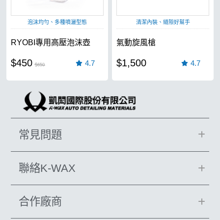
泡沫均勻、多種噴灑型態
清潔內裝、縫隙好幫手
RYOBI專用高壓泡沫壺
氣動旋風槍
$450
$1,500
4.7
4.7
$650
常見問題
聯絡K-WAX
合作廠商