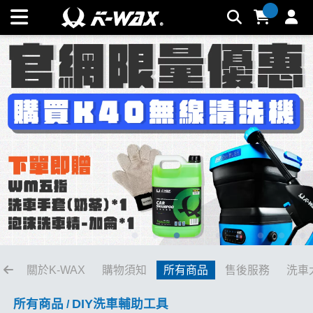
水桶/泡沫壺系列 | K-WAX台灣汽車美容材料
關於K-WAX
購物須知
所有商品
售後服務
洗車
所有商品
DIY洗車輔助工具
/