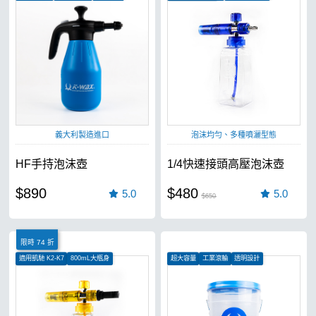
全銅接頭更耐用
義大利製造進口
泡沫均勻、多種噴灑型態
HF手持泡沫壺
1/4快速接頭高壓泡沫壺
$890
$480
5.0
5.0
$650
限時 74 折
適用凱馳 K2-K7
800mL大瓶身
超大容量
工業滾輪
透明設計
全銅接頭更耐用