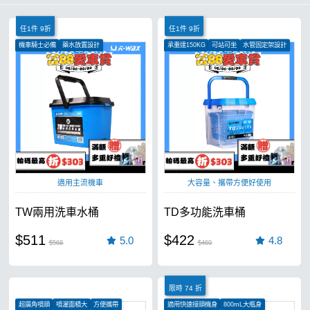
任1件 9折
任1件 9折
機車騎士必備
藥水放置設計
承重達150KG
可站可坐
水管固定架設計
蜂巢式隔離網
適用主流機車
大容量、攜帶方便好使用
TW兩用洗車水桶
TD多功能洗車桶
$511
$422
5.0
4.8
$568
$469
限時 74 折
超廣角噴頭
噴灑面積大
方便攜帶
適用快速接頭機身
800mL大瓶身