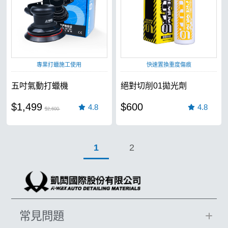
專業打蠟施工使用
快速置換重度傷痕
五吋氣動打蠟機
絕對切削01拋光劑
$1,499
$600
4.8
4.8
$2,600
1
2
常見問題