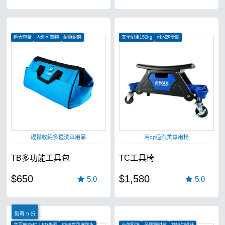
超大容量
內外可置物
耐重耐磨
安全耐重150kg
可固定滑輪
便利儲存空間
輕鬆收納多種洗車用品
高cp值汽美專用椅
TB多功能工具包
TC工具椅
$650
$1,580
5.0
5.0
限時 5 折