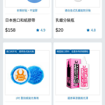
好撕好貼、不留膠
適合各式乳蠟拋劑分裝
日本進口和紙膠帶
乳蠟分裝瓶
$158
$20
4.9
4.8
進口純羊毛
適用各式拋光機
韓國進口原料
低番多角研磨顆粒
適合各式角度切削
有效提升漆面亮度
2吋 重刮痕拋光專用
還原車漆鏡面光澤