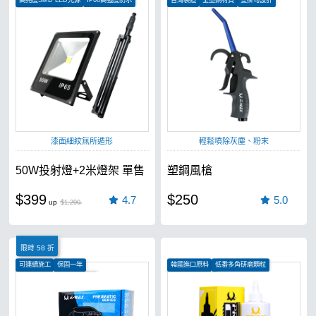
高亮度SMD LED光源
IP66高強度防水
台灣製造
全塑鋼材質
雙掛勾設計
120度照射角度
漆面細紋無所遁形
輕鬆噴除灰塵、粉末
50W投射燈+2米燈架 單售
塑鋼風槍
$399
$250
4.7
5.0
$1,200
限時 58 折
可連續施工
保固一年
韓國進口原料
低番多角研磨顆粒
可用於上蠟施工、研磨拋光
適用各種拋光機