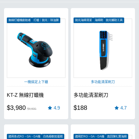
無線打蠟機創始者
打蠟｜拋光｜除油膜
拋光海綿清潔
海綿刷
拋光輔助工具
無刷電機更有力
一機搞定上下蠟
多功能清潔刷刀
KT-Z 無線打蠟機
多功能清潔刷刀
$3,980
$188
4.9
4.7
$4,600
適用各式RO、GA、DA機
白色極軟如蛋糕
適用於RO、GA、DA機
高回彈扎實海綿