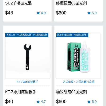
SU2羊毛拋光盤
終極鏡面03拋光劑
$48
$600
4.9
5.0
專用工具
4吋魔鬼氈底盤
5吋魔鬼氈底盤
適用各種拋光機
韓國進口原料
中番數多角研磨顆粒
KT-Z專用底盤扳手
各式細紋、太陽紋皆可處理
KT-Z專用底盤扳手
極致研磨02拋光劑
$40
$600
4.7
5.0