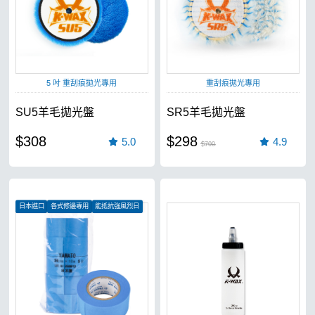
5 吋 重刮痕拋光專用
重刮痕拋光專用
SU5羊毛拋光盤
SR5羊毛拋光盤
$308
$298
5.0
4.9
$700
日本進口
各式修邊專用
能抵抗強風烈日