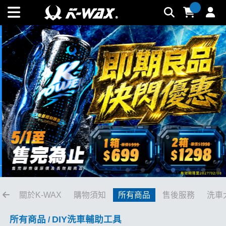
拋光周邊系列 | K-WAX台灣汽車美容材料
關於K-WAX
購物須知
所有商品
售後服務
洗車
所有商品
DIY洗車輔助工具
/