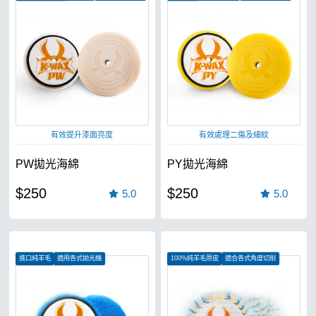
低中心斜切配重
散熱快速
有效提升漆面亮度
有效處理二傷及細紋
PW拋光海綿
PY拋光海綿
$250
$250
5.0
5.0
進口純羊毛
適用各式拋光機
100%純羊毛原皮
適合各式角度切削
適合各式角度切削
適用於RO、DA機