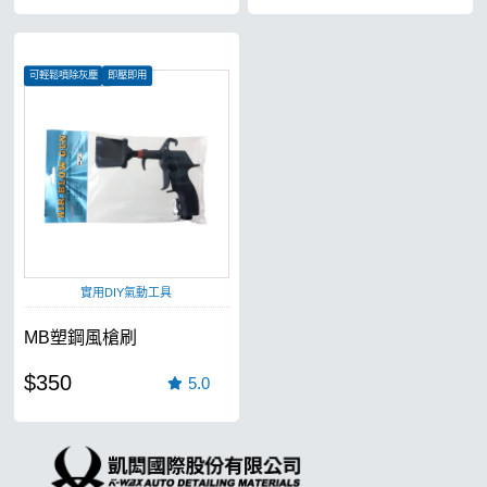
可輕鬆噴除灰塵
即壓即用
車內清潔無往不利
實用DIY氣動工具
MB塑鋼風槍刷
$350
5.0