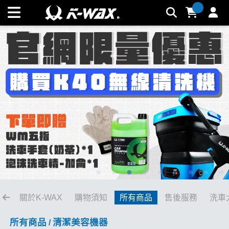
氣動工具系列 | K-WAX台灣汽車美容材料
關於K-WAX
購物須知
所有商品
售後服務
洗車
所有商品
清潔美容機器
/