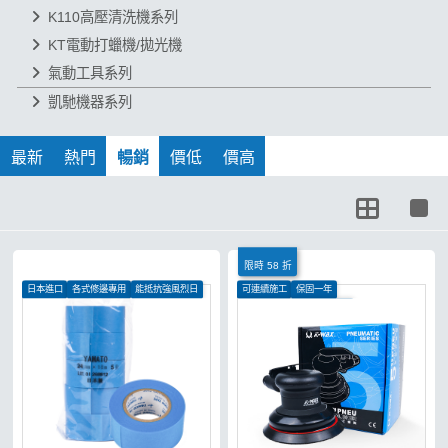
K110高壓清洗機系列
KT電動打蠟機/拋光機
氣動工具系列
凱馳機器系列
最新
熱門
暢銷
價低
價高
限時 58 折
日本進口
各式修邊專用
能抵抗強風烈日
可連續施工
保固一年
可用於上蠟施工、研磨拋光