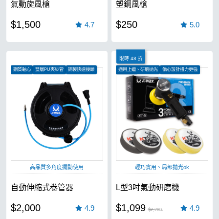
氣動旋風槍
塑鋼風槍
$1,500
$250
4.7
5.0
限時 48 折
鋼質軸心
雙層PU夾紗管
鋼製快速接頭
適用上蠟、研磨拋光
偏心設計扭力更強
保固一年
高品質多角度擺動使用
輕巧實用、局部拋光ok
自動伸縮式卷管器
L型3吋氣動研磨機
$2,000
$1,099
4.9
4.9
$2,280