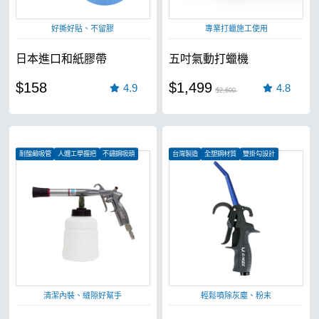
好撕好貼、不留膠
專業打蠟施工使用
日本進口和紙膠帶
五吋氣動打蠟機
$158
$1,499
4.9
4.8
$2,600
耐酸鹼吸管
人體工學握把
不鏽鋼吸頭
台灣製造
全塑鋼材質
雙掛勾設計
清潔內裝、縫隙好幫手
輕鬆噴除灰塵、粉末