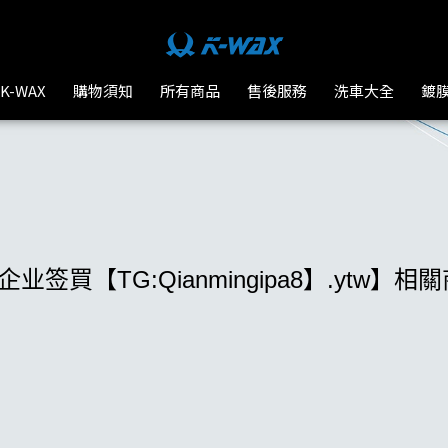
-WAX台灣汽車美容材料
K-WAX
購物須知
所有商品
售後服務
洗車大全
鍍
业签買【TG:Qianmingipa8】.ytw