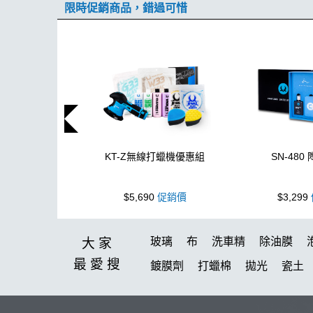
限時促銷商品，錯過可惜
KT-Z無線打蠟機優惠組
SN-480
$5,690
促銷價
$3,299
玻璃
布
洗車精
除油膜
大家
最愛
搜
鍍膜劑
打蠟棉
拋光
瓷土
塑料
鞋
洗車
柏油
臘