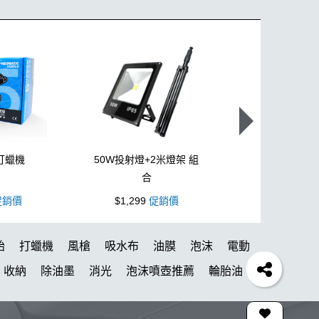
打蠟機
50W投射燈+2米燈架 組
L型3吋氣動
合
銷價
$1,299
促銷價
$1,099
促
胎
打蠟機
風槍
吸水布
油膜
泡沫
電動
收納
除油墨
消光
泡沫噴壺推薦
輪胎油
蠟布
洗車機
美白
蝌蚪吸水布
皮革
瓶子