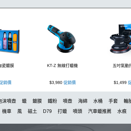
 陶瓷鍍膜
KT-Z 無線打蠟機
五吋氣動
促銷價
$3,980
促銷價
$1,499
促
泡沫噴壺
蠟
鍍膜
鐵粉
噴壺
海綿
水桶
手套
輪
機車
風
磁土
D79
打蠟
噴頭
汽車蠟推薦
水痕
水槍
萬用
颶風
KT15
羊毛
刷子
氣動 除油膜
下