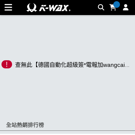
K-WAX凱閎國際股份有限公司｜台灣汽車美容材料領導品牌 |
K-WAX台灣汽車美容材料
!
查無此【德國自動化超級簽*電報加wangcaimdm.pcr】相關商品
全站熱銷排行榜