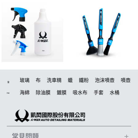
玻璃
布
洗車精
蠟
鐵粉
泡沫噴壺
噴壺
搜
海綿
除油膜
鍍膜
吸水布
手套
水桶
Hot
輪胎
打蠟機
風槍
拋光
電動
塑料
打蠟
除油墨
刷
鍍膜劑
油膜
洗車
泡沫
羊毛
柏油
輪胎油
汽車蠟推薦
綿
萬用
風
常見問題