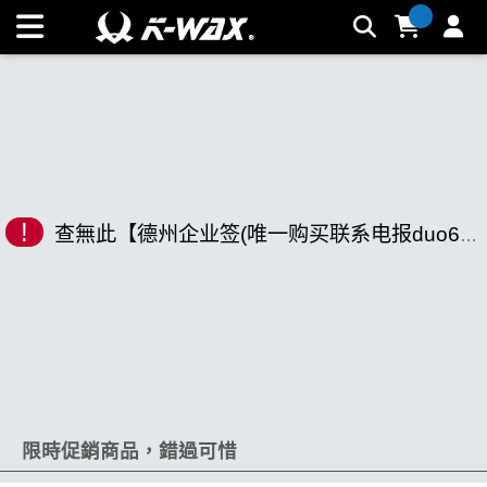
K-WAX凱閎國際股份有限公司｜台灣汽車美容材料領導品牌 |
K-WAX台灣汽車美容材料
!
查無此【德州企业签(唯一购买联系电报duo693).wsm】相關商品
限時促銷商品，錯過可惜