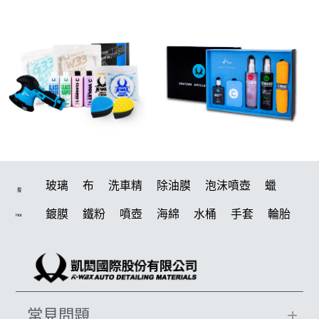
玻璃
布
洗車精
除油膜
泡沫噴壺
蠟
搜
鍍膜
鐵粉
噴壺
海綿
水桶
手套
輪胎
Hot
打蠟機
風槍
吸水布
油膜
泡沫
電動
鍍膜劑
打蠟棉
瓷土
機車
拋光
風
打蠟
磁土
D79
汽車蠟推薦
噴頭
除油墨
水痕
常見問題