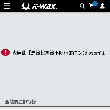
K-WAX凱閎國際股份有限公司｜台灣汽車美容材料領導品牌 |
K-WAX台灣汽車美容材料
!
查無此【悪簽超級簽不限行業(TG:Jdiosqm).jxm】相關商品
全站關注排行榜