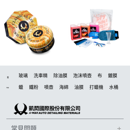
玻璃
洗車精
除油膜
泡沫噴壺
布
鍍膜
搜
蠟
鐵粉
噴壺
海綿
油膜
打蠟機
水桶
Hot
泡沫
手套
輪胎
風槍
吸水布
拋光
電動
噴頭
鍍膜劑
打蠟棉
風
磁土
汽車蠟推薦
塑料
D79
擦車布
水槍
機車
瓷土
臘
常見問題