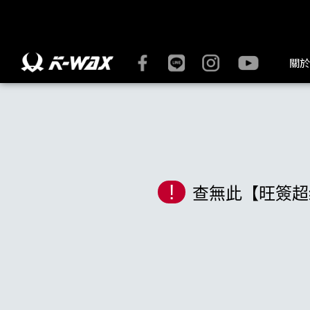
K-WAX凱閎國際股份有限公司｜台灣汽車美容材料領導品牌 | K
關於
!
查無此【旺簽超级