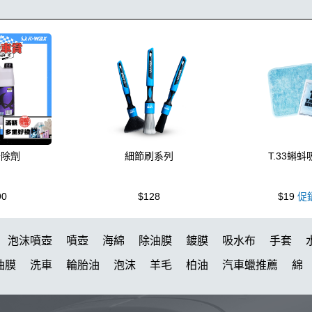
去除劑
細節刷系列
T.33蝌
90
$128
$19
促
泡沫噴壺
噴壺
海綿
除油膜
鍍膜
吸水布
手套
油膜
洗車
輪胎油
泡沫
羊毛
柏油
汽車蠟推薦
綿
代
噴頭
蝌蚪
消光
泡沫噴壺推薦
無線打蠟機
打蠟