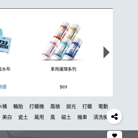
蚪吸水布
車用護理系列
泡沫洗車
銷價
$69
$300
水桶
輪胎
打蠟機
風槍
拋光
打蠟
電動
美白
瓷土
萬用
風
磁土
機車
清洗機
棉
細節刷
K40
吸水布推薦
清潔蠟
瓶子