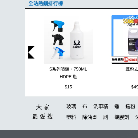
全站熱銷排行榜
S系列噴頭、750ML
鐵粉
HDPE 瓶
$15
$4
玻璃
布
洗車精
蠟
鐵粉
大家
最愛
搜
塑料
除油墨
刷
鍍膜劑
刷子
K-WAX CS 封體維護劑 II