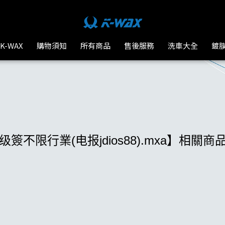
-WAX台灣汽車美容材料
K-WAX
購物須知
所有商品
售後服務
洗車大全
鍍
簽不限行業(电报jdios88).mxa】相