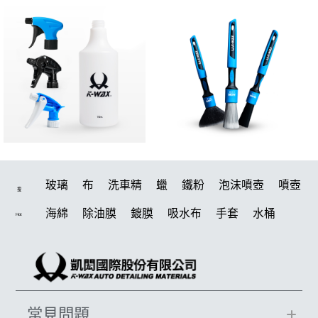
玻璃
布
洗車精
蠟
鐵粉
泡沫噴壺
噴壺
搜
海綿
除油膜
鍍膜
吸水布
手套
水桶
Hot
輪胎
打蠟機
風槍
拋光
打蠟
電動
塑料
除油墨
刷
鍍膜劑
油膜
洗車
泡沫
羊毛
柏油
輪胎油
綿
汽車蠟推薦
瓷土
萬用
常見問題