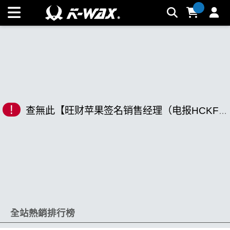
K-WAX凱閎國際股份有限公司｜台灣汽車美容材料領導品牌 |
K-WAX台灣汽車美容材料
!
查無此【旺财苹果签名销售经理（电报HCKF80）.kcw】相關商品
全站熱銷排行榜