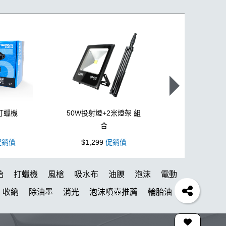
打蠟機
50W投射燈+2米燈架 組
L型3吋氣動
合
銷價
$1,299
促銷價
$1,099
促
胎
打蠟機
風槍
吸水布
油膜
泡沫
電動
收納
除油墨
消光
泡沫噴壺推薦
輪胎油
蠟布
洗車機
美白
蝌蚪吸水布
皮革
瓶子