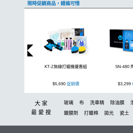
限時促銷商品，錯過可惜
KT-Z無線打蠟機優惠組
SN-480
$5,690
促銷價
$3,299
玻璃
布
洗車精
除油膜
大家
最愛
搜
鍍膜劑
打蠟棉
拋光
瓷土
塑料
鞋
洗車
柏油
臘