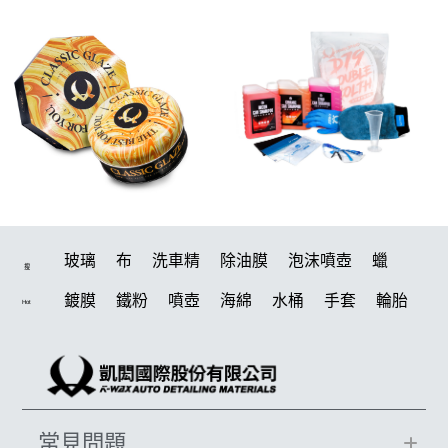
玻璃
布
洗車精
除油膜
泡沫噴壺
蠟
搜
鍍膜
鐵粉
噴壺
海綿
水桶
手套
輪胎
Hot
打蠟機
風槍
吸水布
油膜
泡沫
電動
鍍膜劑
打蠟棉
瓷土
機車
拋光
風
打蠟
D79
磁土
汽車蠟推薦
噴頭
收納
除油墨
常見問題