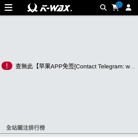
K-WAX凱閎國際股份有限公司｜台灣汽車美容材料領導品牌 |
K-WAX台灣汽車美容材料
!
查無此【苹果APP免签[Contact Telegram: wangcaimdmb].azx】相關商品
全站關注排行榜