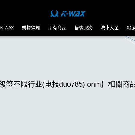
-WAX台灣汽車美容材料
K-WAX
購物須知
所有商品
售後服務
洗車大全
鍍
签不限行业(电报duo785).onm】相關