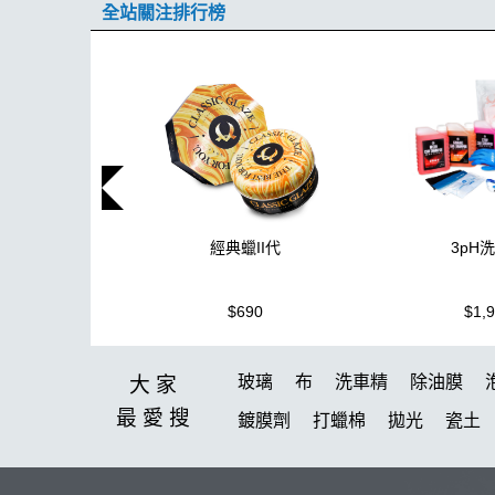
全站關注排行榜
3pH
經典蠟II代
$1,
$690
玻璃
布
洗車精
除油膜
大家
最愛
搜
鍍膜劑
打蠟棉
拋光
瓷土
塑料
鞋
洗車
柏油
臘