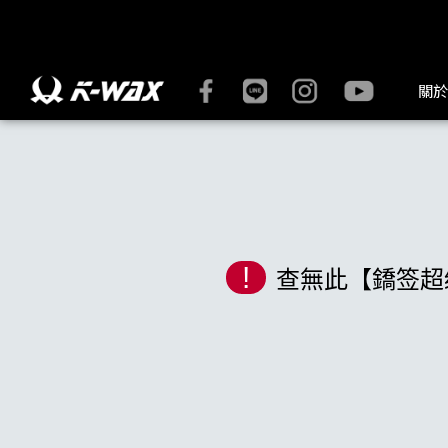
K-WAX凱閎國際股份有限公司｜台灣汽車美容材料領導品牌 | K
關於
!
查無此【鐈签超级