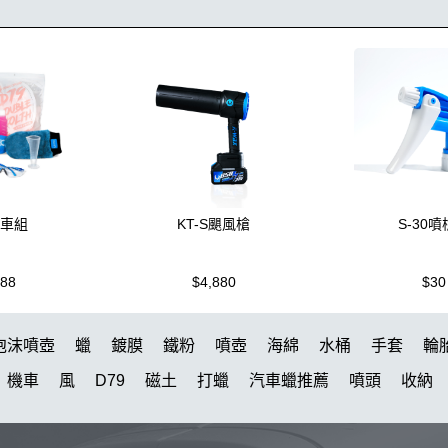
洗車組
KT-S颶風槍
S-30
988
$4,880
$30
泡沫噴壺
蠟
鍍膜
鐵粉
噴壺
海綿
水桶
手套
輪
機車
風
D79
磁土
打蠟
汽車蠟推薦
噴頭
收納
水槍
萬用
KT15
羊毛
颶風
洗車機
刷子
氣動 除