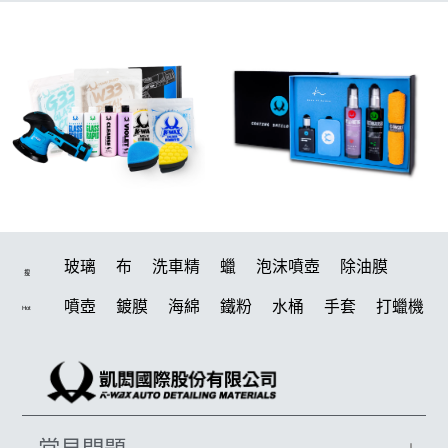
玻璃
布
洗車精
蠟
泡沫噴壺
除油膜
搜
噴壺
鍍膜
海綿
鐵粉
水桶
手套
打蠟機
Hot
風槍
輪胎
拋光
泡沫
鍍膜劑
油膜
吸水布
電動
打蠟棉
除油墨
塑料
瓷土
磁土
打蠟
汽車蠟推薦
輪胎油
風
機車