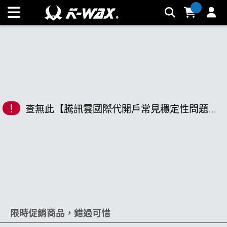
K-WAX凱閎國際股份有限公司｜台灣汽車美容材料領導品牌 |
K-WAX台灣汽車美容材料
!
查無此【騰訊雲國際代開戶常見穩定性問題👈電報加wangcaimdmbott.paj】相關商品
限時促銷商品，錯過可惜