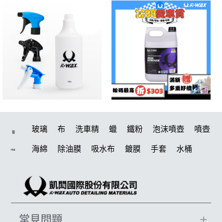
玻璃
布
洗車精
蠟
鐵粉
泡沫噴壺
噴壺
搜
海綿
除油膜
吸水布
鍍膜
手套
水桶
Hot
輪胎
打蠟機
拋光
風槍
塑料
打蠟
電動
刷
除油墨
鍍膜劑
油膜
洗車
輪胎油
泡沫
羊毛
柏油
汽車蠟推薦
綿
磁土
常見問題