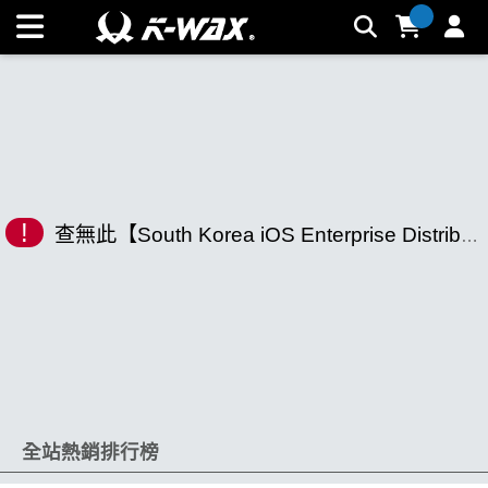
K-WAX凱閎國際股份有限公司｜台灣汽車美容材料領導品牌 |
K-WAX台灣汽車美容材料
!
查無此【South Korea iOS Enterprise Distribution-TG:@appxz8🎯Apple V3 Signature.ewv】相關商品
全站熱銷排行榜