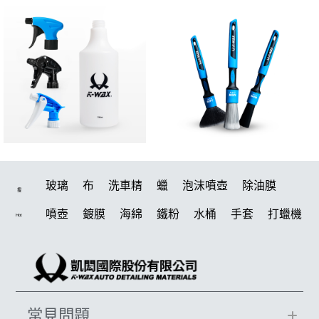
玻璃
布
洗車精
蠟
泡沫噴壺
除油膜
搜
噴壺
鍍膜
海綿
鐵粉
水桶
手套
打蠟機
Hot
風槍
輪胎
拋光
泡沫
鍍膜劑
油膜
吸水布
電動
打蠟棉
除油墨
塑料
瓷土
打蠟
汽車蠟推薦
磁土
輪胎油
風
機車
常見問題