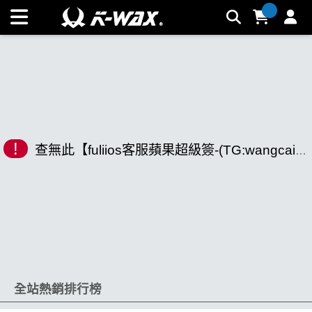
K-WAX凱閎國際股份有限公司｜台灣汽車美容材料領導品牌 |
K-WAX台灣汽車美容材料
!
查無此【fuliios客服蘋果超級簽-(TG:wangcaimdmbo).nzu】相關商品
全站熱銷排行榜