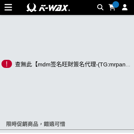
K-WAX凱閎國際股份有限公司｜台灣汽車美容材料領導品牌 |
K-WAX台灣汽車美容材料
!
查無此【mdm签名旺財簽名代理-(TG:mrpankou).svg】相關商品
限時促銷商品，錯過可惜