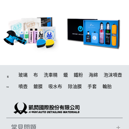
玻璃
布
洗車精
蠟
鐵粉
海綿
泡沫噴壺
搜
噴壺
鍍膜
吸水布
除油膜
手套
輪胎
Hot
水桶
打蠟機
風槍
刷
打蠟
電動
除油墨
美白
洗車
鍍膜劑
拋光
油膜
汽車蠟推薦
輪胎油
塑料
柏油
蝌蚪
泡沫
羊毛
內裝
常見問題