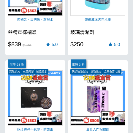
陶瓷光、高防護、超撥水
恢復玻璃透亮光澤
藍精靈棕櫚蠟
玻璃清潔劑
$839
$250
5.0
5.0
$1,150
限時 68 折
限時 3 折
高效抗污
卓越光澤
絕佳疏水
天然精油香氣
清新透亮
全車色皆可用
絕佳透亮不惹塵、防酸雨
最佳入門棕櫚蠟