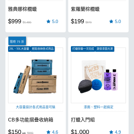
雅典娜棕櫚蠟
紫羅蘭棕櫚蠟
$999
$199
5.0
5.0
$1,480
$670
限時 75 折
28L、50L大容量
輕鬆收納各式用品
打蠟保養一次完成
激發漆面光澤
多場景皆可使用
還原塑料光澤
大容量設計各式用品皆可裝
漆面、塑料一起搞定
CB多功能摺疊收納箱
打蠟入門組
$150
$1,000
4.6
4.9
$990