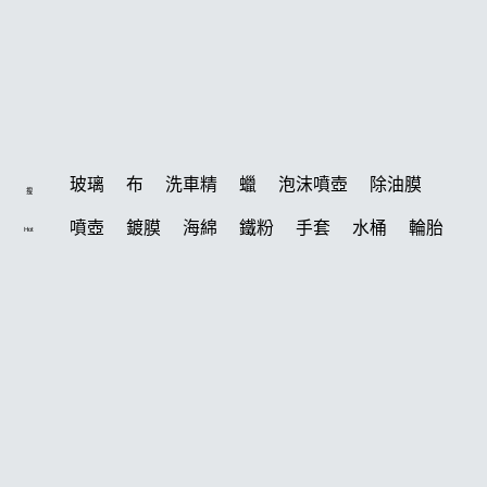
玻璃
布
洗車精
蠟
泡沫噴壺
除油膜
搜
噴壺
鍍膜
海綿
鐵粉
手套
水桶
輪胎
Hot
打蠟機
風槍
拋光
鍍膜劑
泡沫
油膜
吸水布
電動
打蠟棉
塑料
除油墨
瓷土
打蠟
汽車蠟推薦
磁土
輪胎油
風
機車
羊毛
泡沫噴壺推薦
吸水布推薦
柏油
消光
常見問題
美白
鞋
萬用
無線打蠟機
洗車
臘
瓶子
聯絡K-WAX