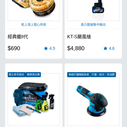
乾上濕上隨心所欲
風力壓縮集中輸出
經典蠟II代
KT-S颶風槍
$690
$4,880
4.9
4.6
騎士新手組合
機車族必備
無線打蠟機創始者
打蠟｜拋光｜除油膜
清潔保養一次完成
無刷電機更有力