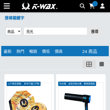
【亮光】搜尋結果 | K-WAX台灣汽車美容材料
搜尋關鍵字
搜尋
24 商品
最新
熱門
暢銷
價低
價高
上千車友激推!
新手打蠟入門款
吹水機
自助洗車必備
颶風級風速
消光、包膜車皆可使用