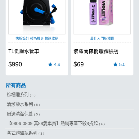
快拆設計 輕巧機身 快速收納
最佳入門棕櫚蠟
TL低壓水管車
紫羅蘭棕櫚蠟體驗瓶
$990
$69
4.9
5.0
所有商品
棕櫚蠟系列
( 8 )
清潔藥水系列
( 5 )
周邊清潔保養
( 5 )
【0806-0809 富88愛車賞】熱銷專區下殺8折起
( 4 )
各式體驗瓶系列
( 3 )