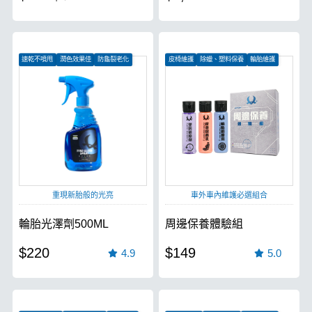
速乾不噴甩
潤色效果佳
防龜裂老化
皮椅維護
除蠟、塑料保養
輪胎維護
重現新胎般的光亮
車外車內維護必選組合
輪胎光澤劑500ML
周邊保養體驗組
$220
$149
4.9
5.0