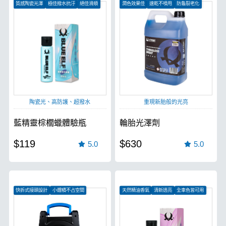
質感陶瓷光澤
極佳撥水抗汙
絕佳滑順
潤色效果佳
速乾不噴甩
防龜裂老化
陶瓷光、高防護、超撥水
重現新胎般的光亮
藍精靈棕櫚蠟體驗瓶
輪胎光澤劑
$119
$630
5.0
5.0
快拆式接頭設計
小體積不占空間
天然精油香氣
清新透亮
全車色皆可用
多場景皆可使用