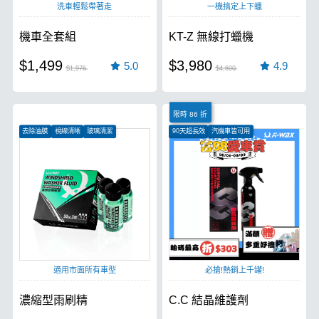
洗車輕鬆帶著走
一機搞定上下蠟
機車全套組
KT-Z 無線打蠟機
$1,499
$3,980
5.0
4.9
$1,976
$4,600
限時 86 折
去除油膜
視線清晰
玻璃清潔
90天超長效
汽機車皆可用
超強光澤、極致膜厚
適用市面所有車型
必搶!熱銷上千罐!
濃縮型雨刷精
C.C 結晶維護劑