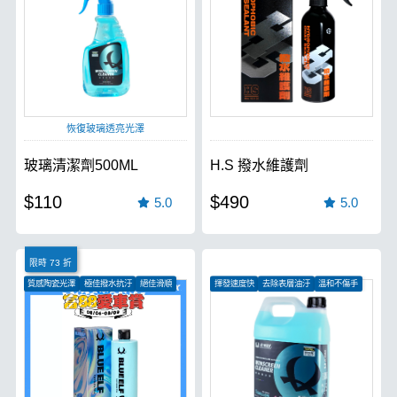
恢復玻璃透亮光澤
玻璃清潔劑500ML
H.S 撥水維護劑
$110
$490
5.0
5.0
限時 73 折
質感陶瓷光澤
極佳撥水抗汙
絕佳滑順
揮發速度快
去除表層油汙
溫和不傷手