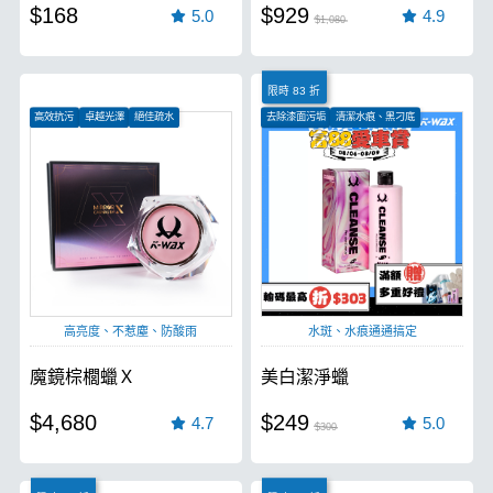
$168
$929
5.0
4.9
$1,080
限時 83 折
高效抗污
卓越光澤
絕佳疏水
去除漆面污垢
清潔水痕、黑刁底
恢復漆面光澤
高亮度、不惹塵、防酸雨
水斑、水痕通通搞定
魔鏡棕櫚蠟Ｘ
美白潔淨蠟
$4,680
$249
4.7
5.0
$300