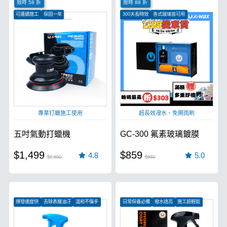
限時 58 折
限時 88 折
可連續施工
保固一年
300天長時效
各式玻璃皆可用
可用於上蠟施工、研磨拋光
超強潑水性
專業打蠟施工使用
超長效潑水、免開雨刷
五吋氣動打蠟機
GC-300 氟素玻璃鍍膜
$1,499
$859
4.8
5.0
$2,600
$980
揮發速度快
去除表層油汙
溫和不傷手
日常保養必備
撥水透亮
施工超輕鬆