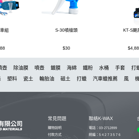
洗車組
S-30噴槍頭
KT-S
988
$30
$4,8
噴壺
除油膜
噴壺
鍍膜
海綿
鐵粉
水桶
手套
打
墨
塑料
瓷土
輪胎油
磁土
打蠟
汽車蠟推薦
風
洗車
萬用
瓶子
臘
紫羅蘭
KT15
蝌蚪
刷子
颶
車機
皮革
K40
細節刷
水槍
黏土
新手洗車
噴頭
蝌蚪吸水布
香氛
輪胎刷
ktz
內裝
水痕
萬用清潔
常見問題
聯絡K-WAX
雨刷
高壓
防水鞋
泡沫洗車精
洗車桶
能量
新手
購物說明
電話：03-2712899
E 瓶 S-25噴
拋光DIY
擦車布
付款方式
統編：5 4 2 7 3 5 7 6