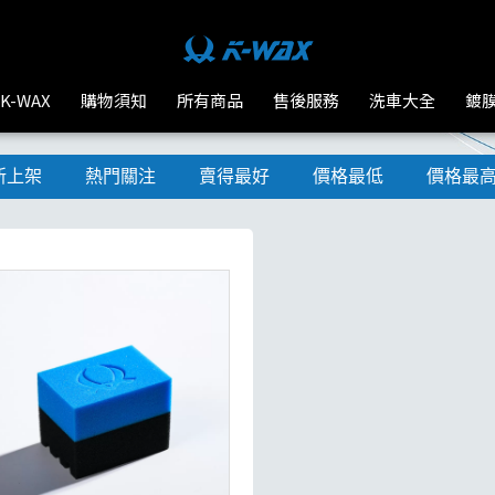
K-WAX
購物須知
所有商品
售後服務
洗車大全
鍍
新上架
熱門關注
賣得最好
價格最低
價格最