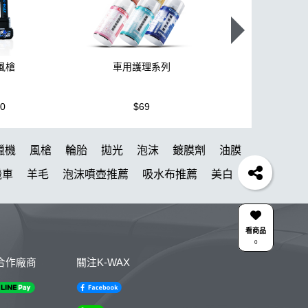
颶風槍
車用護理系列
K110+高壓
80
$69
$3,950
蠟機
風槍
輪胎
拋光
泡沫
鍍膜劑
油膜
機車
羊毛
泡沫噴壺推薦
吸水布推薦
美白
風
下蠟布
N33
清洗機
氣動 除油膜
刷
清潔
颶風槍
除蠟
清潔蠟
看商品
0
劑
綿
無線
鋁圈鍍膜
KC-15
點漆
合作廠商
關注K-WAX
洗車組
拋光機
泡沫壺
星空
露營椅