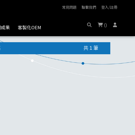
常見問題
聯繫我們
登入/註冊
(
)
膜成果
客製化OEM
高
共 1 筆