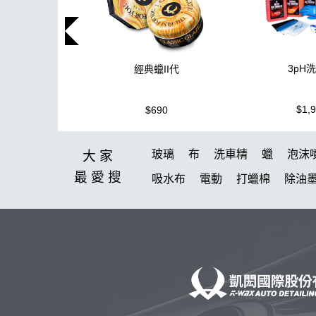
3pH
經典蠟II代
$1,
$690
玻璃
布
洗車精
蠟
泡沫
大家
最愛
搜
吸水布
電動
打蠟棉
除油
鞋
柏油
消光
無線打蠟機
玻璃鍍膜
玻璃油膜去除膏
洗
K-WAX EF電動泡沫噴壺
收納
高壓清洗機
噴
DA機
噴嘴
噴槍頭
S系列噴頭+800ML HDP