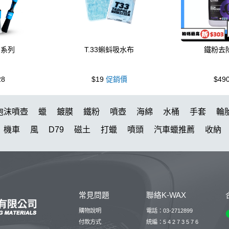
刷系列
T.33蝌蚪吸水布
鐵粉去
28
$19
促銷價
$49
泡沫噴壺
蠟
鍍膜
鐵粉
噴壺
海綿
水桶
手套
輪
機車
風
D79
磁土
打蠟
噴頭
汽車蠟推薦
收納
水槍
萬用
KT15
羊毛
颶風
下蠟布
洗車機
刷子
美白
KTZ
泡沫壺
N33
細節刷
玻璃鍍膜
吸水布推
黏土
蚊蟲
DA機
玻璃油膜去除膏
噴
露營椅
蝌蚪
常見問題
聯絡K-WAX
噴嘴
第九
桶
體驗
下蠟
噴槍頭
刷
清洗機
擦
購物說明
電話：03-2712899
付款方式
統編：5 4 2 7 3 5 7 6