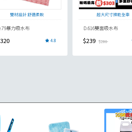
雙材設計 舒適柔軟
超大尺寸擦乾全車
D.79暴力吸水布
D.616雙面吸水布
320
$239
4.8
$280