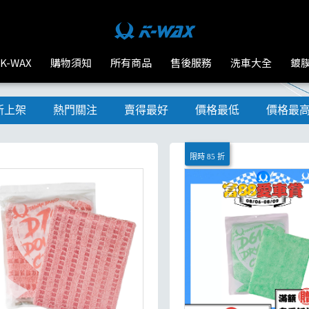
K-WAX
購物須知
所有商品
售後服務
洗車大全
鍍
新上架
熱門關注
賣得最好
價格最低
價格最
限時 85 折