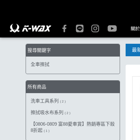
【全車擦拭】搜尋結果 | K-WAX台灣汽車美容材料
關於
最
搜尋關鍵字
全車擦拭
所有商品
洗車工具系列
( 2 )
擦拭吸水布系列
( 2 )
【0806-0809 富88愛車賞】熱銷專區下殺
8折起
( 1 )