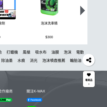
除劑
泡沫洗車精
K110+高壓
0
$300
$3,950
胎
打蠟機
風槍
吸水布
油膜
泡沫
電動
除油墨
水痕
消光
泡沫噴壺推薦
輪胎油
氣動 除油膜
蝌蚪吸水布
皮革
瓶子
颶風槍
薦
kc15
清潔
防水鞋
k110
KC-15
看商品
0
點漆
內裝
香氛
紫羅蘭
W33
合作廠商
關注K-WAX
車布
S系列噴頭+800ML HDPE 瓶 S-25噴
雅典