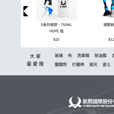
S系列噴頭、750ML
細節
HDPE 瓶
$15
$1
玻璃
布
洗車精
除油膜
大家
最愛
搜
鍍膜劑
打蠟棉
拋光
瓷土
塑料
鞋
洗車
柏油
臘
K40
新手洗車
無線打蠟機
高壓清洗機
投射燈
提籃
K-WAX EF電動泡沫噴壺
能量
星空
組
拋光DIY