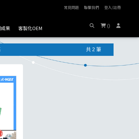
常見問題
聯繫我們
登入/註冊
(
)
膜成果
客製化OEM
高
共 2 筆