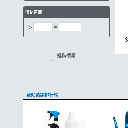
價格區間
從
至
$
進階搜尋
全站熱銷排行榜