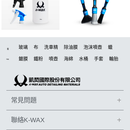
玻璃
布
洗車精
除油膜
泡沫噴壺
蠟
搜
鍍膜
鐵粉
噴壺
海綿
水桶
手套
輪胎
Hot
打蠟機
風槍
吸水布
油膜
泡沫
電動
鍍膜劑
打蠟棉
拋光
瓷土
機車
風
D79
磁土
打蠟
噴頭
汽車蠟推薦
收納
除油墨
常見問題
水痕
消光
泡沫噴壺推薦
輪胎油
塑料
鞋
洗車
柏油
臘
水槍
萬用
KT15
羊毛
聯絡K-WAX
颶風
下蠟布
洗車機
刷子
氣動 除油膜