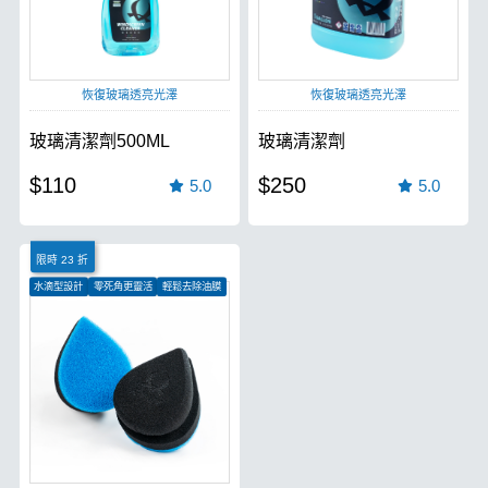
恢復玻璃透亮光澤
恢復玻璃透亮光澤
玻璃清潔劑500ML
玻璃清潔劑
$110
$250
5.0
5.0
限時 23 折
水滴型設計
零死角更靈活
輕鬆去除油膜