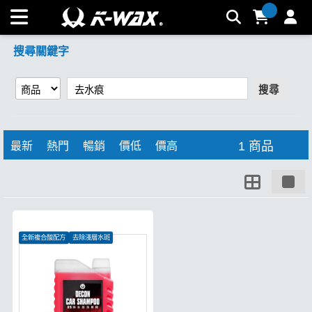
【去水痕】搜尋結果 | K-WAX台灣汽車美容材料
搜尋關鍵字
搜尋
1 商品
最新
熱門
暢銷
價低
價高
全新複合酸配方
去除淺層水斑
清潔漆面氧化物