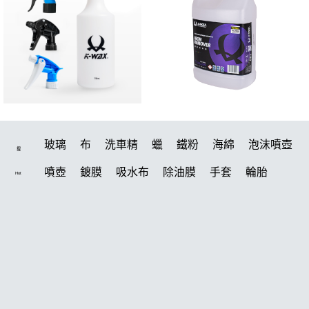
玻璃
布
洗車精
蠟
鐵粉
海綿
泡沫噴壺
搜
噴壺
鍍膜
吸水布
除油膜
手套
輪胎
Hot
水桶
打蠟機
風槍
刷
打蠟
電動
除油墨
美白
洗車
鍍膜劑
拋光
油膜
汽車蠟推薦
輪胎油
塑料
柏油
蝌蚪
泡沫
羊毛
內裝
綿
噴頭
萬用
瓷土
風
k40
玻璃鍍膜
常見問題