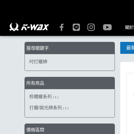
【吋打蠟綿】搜尋結果 | K-WAX台灣汽車美容材料
關於
最
搜尋關鍵字
吋打蠟綿
所有商品
棕櫚蠟系列
( 1 )
打蠟/拋光綿系列
( 1 )
價格區間