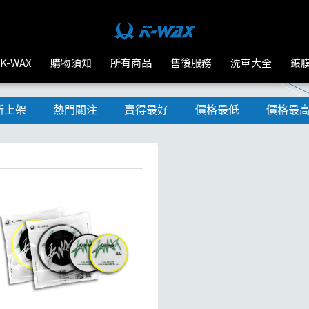
K-WAX
購物須知
所有商品
售後服務
洗車大全
鍍
新上架
熱門關注
賣得最好
價格最低
價格最