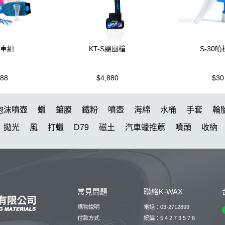
洗車組
KT-S颶風槍
S-30
988
$4,880
$30
泡沫噴壺
蠟
鍍膜
鐵粉
噴壺
海綿
水桶
手套
輪
拋光
風
打蠟
D79
磁土
汽車蠟推薦
噴頭
收納
水槍
萬用
臘
KT15
羊毛
颶風
洗車機
刷子
氣
皮革
瓶子
颶風槍
吸水布推薦
kc15
清潔
防水鞋
點漆
內裝
香氛
紫羅蘭
W33
K-WAX EF電動泡沫噴
常見問題
聯絡K-WAX
星空
組
拋光DIY
新手洗車組
傘
氣動
Kt-z
萬用
購物說明
電話：03-2712899
付款方式
統編：5 4 2 7 3 5 7 6