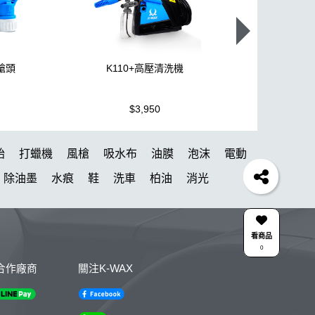
噴槍頭
K110+高壓清洗機
機車全套
$3,950
$1,499
胎
打蠟機
風槍
吸水布
油膜
泡沫
電動
除油墨
水痕
鞋
洗車
柏油
消光
動 除油膜
下蠟布
K40
新手洗車
k110
KTZ
泡沫壺
N33
細節刷
看商品
0
壺
KC-15
高壓清洗機
投射燈
提籃
黏土
合作廠商
關注K-WAX
清潔劑
鋁圈鍍膜
洗車桶
能量
第九
噴嘴