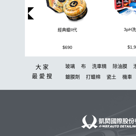
3pH
經典蠟II代
$1,
$690
玻璃
布
洗車精
除油膜
大家
最愛
搜
鍍膜劑
打蠟棉
瓷土
機車
泡沫噴壺推薦
輪胎油
塑料
無線打蠟機
美白
蝌蚪吸水布
玻璃鍍膜
噴
露營椅
蝌蚪
蚊蟲
DA機
玻璃油膜去除膏
桶
體驗