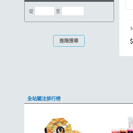
從
至
$
進階搜尋
全站關注排行榜