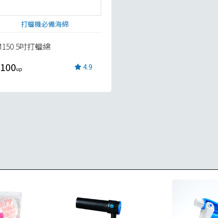
打蠟機必備海綿
M150 5吋打蠟綿
100
4.9