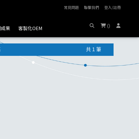
常見問題
聯繫我們
登入/註冊
(
)
膜成果
客製化OEM
高
共 1 筆