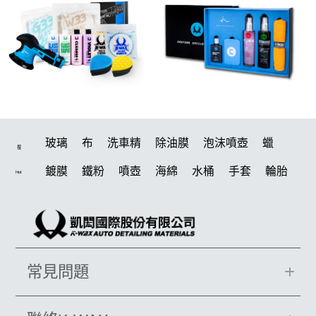
玻璃
布
洗車精
除油膜
泡沫噴壺
蠟
搜
鍍膜
鐵粉
噴壺
海綿
水桶
手套
輪胎
Hot
打蠟機
風槍
吸水布
油膜
泡沫
電動
鍍膜劑
打蠟棉
瓷土
機車
拋光
風
打蠟
D79
磁土
汽車蠟推薦
噴頭
收納
除油墨
常見問題
水痕
鞋
洗車
柏油
消光
泡沫噴壺推薦
輪胎油
塑料
臘
水槍
萬用
KT15
羊毛