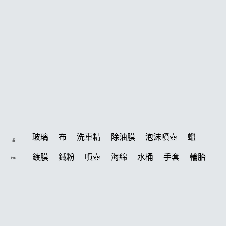
玻璃
布
洗車精
除油膜
泡沫噴壺
蠟
搜
鍍膜
鐵粉
噴壺
海綿
水桶
手套
輪胎
Hot
打蠟機
風槍
吸水布
油膜
泡沫
電動
鍍膜劑
打蠟棉
拋光
瓷土
機車
風
打蠟
磁土
D79
汽車蠟推薦
噴頭
收納
除油墨