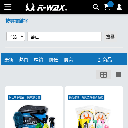
【套組】搜尋結果 | K-WAX台灣汽車美容材料
搜尋關鍵字
搜尋
2 商品
最新
熱門
暢銷
價低
價高
騎士新手組合
機車族必備
拋光必備
輕鬆去除各式傷痕
清潔保養一次完成
低番多角研磨顆粒