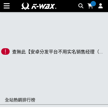
K-WAX凱閎國際股份有限公司｜台灣汽車美容材料領導品牌 |
K-WAX台灣汽車美容材料
!
查無此【安卓分发平台不用实名销售经理（电报Qweapp1）.mqb】相關商品
全站熱銷排行榜