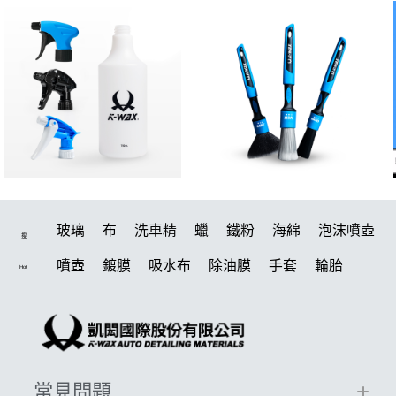
玻璃
布
洗車精
蠟
鐵粉
海綿
泡沫噴壺
搜
噴壺
鍍膜
吸水布
除油膜
手套
輪胎
Hot
水桶
打蠟機
風槍
刷
電動
打蠟
除油墨
洗車
美白
鍍膜劑
拋光
油膜
汽車蠟推薦
輪胎油
塑料
柏油
蝌蚪
泡沫
羊毛
萬用
常見問題