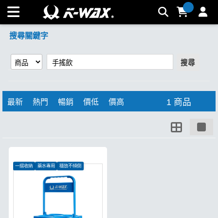
【手搖飲】搜尋結果 | K-WAX台灣汽車美容材料
搜尋關鍵字
搜尋
1 商品
最新
熱門
暢銷
價低
價高
一摺收納
藥水專用
穩放不傾倒