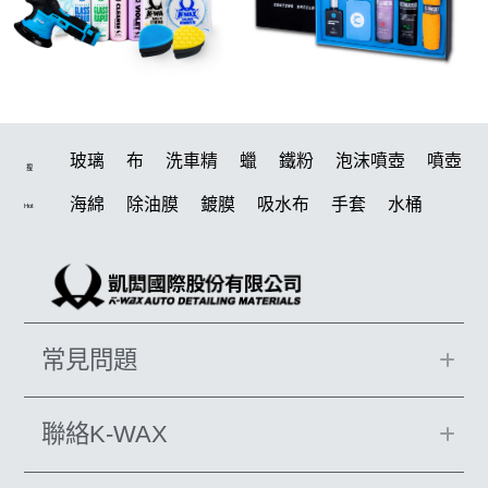
玻璃
布
洗車精
蠟
鐵粉
泡沫噴壺
噴壺
搜
海綿
除油膜
鍍膜
吸水布
手套
水桶
Hot
輪胎
打蠟機
風槍
拋光
打蠟
電動
塑料
除油墨
刷
鍍膜劑
油膜
洗車
泡沫
羊毛
柏油
輪胎油
綿
汽車蠟推薦
瓷土
萬用
常見問題
風
磁土
美白
機車
清洗機
刷子
K-WAX CS 封體維護劑 II代
噴頭
蝌蚪
消光
聯絡K-WAX
泡沫噴壺推薦
無線打蠟機
打蠟棉
細節刷