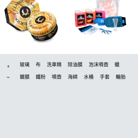
玻璃
布
洗車精
除油膜
泡沫噴壺
蠟
搜
鍍膜
鐵粉
噴壺
海綿
水桶
手套
輪胎
Hot
打蠟機
風槍
吸水布
油膜
泡沫
電動
鍍膜劑
打蠟棉
拋光
瓷土
機車
風
打蠟
磁土
D79
汽車蠟推薦
噴頭
收納
除油墨
水痕
泡沫噴壺推薦
輪胎油
塑料
鞋
洗車
常見問題