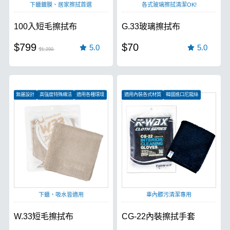
下蠟鍍膜、居家擦拭首選
各式玻璃擦拭清潔OK!
100入短毛擦拭布
G.33玻璃擦拭布
$799
$70
5.0
5.0
$1,299
無邊設計
高強度特殊織法
適用各種環境
適用內裝各式材質
韓國進口尼龍絲
絕佳清潔力
下蠟、吸水皆適用
車內髒污清潔專用
W.33短毛擦拭布
CG-22內裝擦拭手套