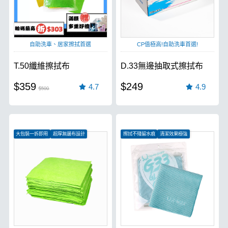
自助洗車、居家擦拭首選
CP值極高!自助洗車首選!
T.50纖維擦拭布
D.33無邊抽取式擦拭布
$359
$249
4.7
4.9
$500
大包裝一拆即用
超厚無邊布設計
擦拭不殘留水痕
清潔效果極強
吸水效果極強
特殊織法強韌耐用