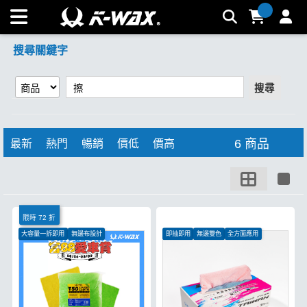
【擦】搜尋結果 | K-WAX台灣汽車美容材料
搜尋關鍵字
搜尋
6 商品
最新
熱門
暢銷
價低
價高
限時 72 折
大容量一拆即用
無邊布設計
即抽即用
無邊雙色
全方面應用
吸水效果極強