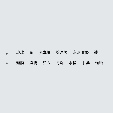
玻璃
布
洗車精
除油膜
泡沫噴壺
蠟
搜
鍍膜
鐵粉
噴壺
海綿
水桶
手套
輪胎
Hot
打蠟機
風槍
吸水布
油膜
泡沫
電動
鍍膜劑
打蠟棉
拋光
瓷土
機車
風
D79
磁土
打蠟
噴頭
汽車蠟推薦
收納
除油墨
水痕
消光
泡沫噴壺推薦
輪胎油
塑料
鞋
常見問題