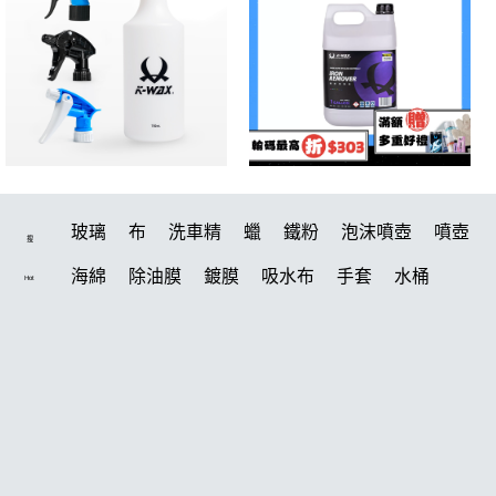
玻璃
布
洗車精
蠟
鐵粉
泡沫噴壺
噴壺
搜
海綿
除油膜
鍍膜
吸水布
手套
水桶
Hot
輪胎
打蠟機
風槍
拋光
打蠟
電動
塑料
除油墨
刷
鍍膜劑
油膜
洗車
輪胎油
泡沫
羊毛
柏油
汽車蠟推薦
綿
美白
瓷土
萬用
風
磁土
機車
清洗機
刷子
常見問題