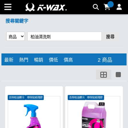
【柏油清洗劑】搜尋結果 | K-WAX台灣汽車美容材料
搜尋關鍵字
搜尋
2 商品
最新
熱門
暢銷
價低
價高
去除柏油髒污
移除貼紙殘膠
去除柏油髒污
移除貼紙殘膠
消滅蟲屍鳥屎
消滅蟲屍鳥屎