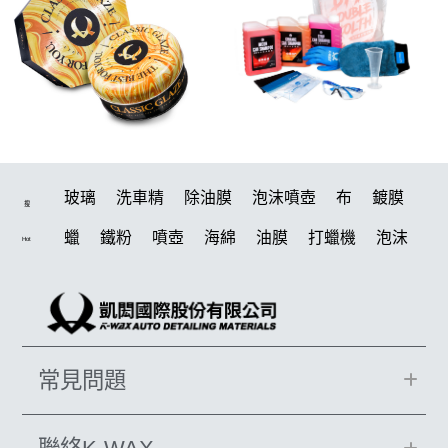
玻璃
洗車精
除油膜
泡沫噴壺
布
鍍膜
搜
蠟
鐵粉
噴壺
海綿
油膜
打蠟機
泡沫
Hot
水桶
手套
輪胎
風槍
吸水布
拋光
電動
噴頭
鍍膜劑
打蠟棉
塑料
汽車蠟推薦
D79
風
磁土
擦車布
水槍
機車
輪胎油
鞋
常見問題
泡沫噴壺推薦
臘
瓷土
收納
打蠟
洗車機
水痕
柏油
颶風
K-WAX EF電動泡沫噴壺