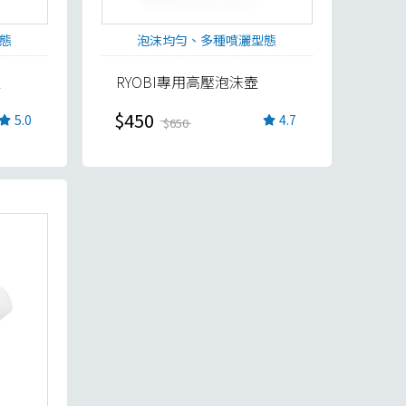
態
泡沫均勻、多種噴灑型態
壺
RYOBI專用高壓泡沫壺
$450
5.0
4.7
$650