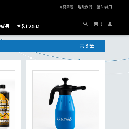
常見問題
聯繫我們
登入/註冊
(
)
膜成果
客製化OEM
高
共 8 筆