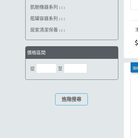
凱馳機器系列
( 1 )
瓶罐容器系列
( 1 )
居家清潔保養
( 1 )
$
價格區間
從
至
限時
進階搜尋