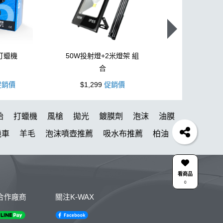
打蠟機
50W投射燈+2米燈架 組
L型3吋氣動
合
銷價
$1,299
促銷價
$1,099
促
胎
打蠟機
風槍
拋光
鍍膜劑
泡沫
油膜
機車
羊毛
泡沫噴壺推薦
吸水布推薦
柏油
羅蘭
KT15
玻璃油膜去除膏
洗車機
皮革
清潔蠟
K-WAX EF電動泡沫噴壺
收納
看商品
0
壓清洗機
噴
DA機
萬用清潔劑
綿
無線
合作廠商
關注K-WAX
槍頭
S系列噴頭+800ML HDPE 瓶 S-25噴