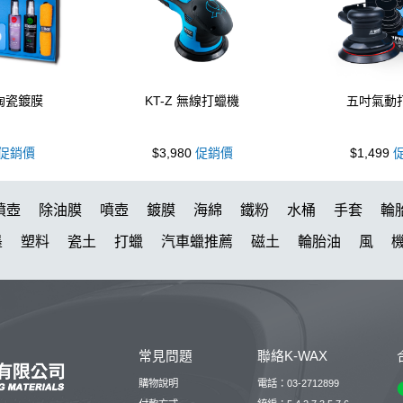
 陶瓷鍍膜
KT-Z 無線打蠟機
五吋氣動
促銷價
$3,980
促銷價
$1,499
促
噴壺
除油膜
噴壺
鍍膜
海綿
鐵粉
水桶
手套
輪
墨
塑料
瓷土
打蠟
汽車蠟推薦
磁土
輪胎油
風
洗車
萬用
臘
瓶子
刷子
蝌蚪
颶風
下蠟布
紫
新手洗車
噴頭
清洗機
N33
氣動 除油膜
刷
玻璃鍍膜
tz
內裝
水痕
清潔
颶風槍
除蠟
KC-15
點漆
高
常見問題
聯絡K-WAX
新手洗車組
能量
拋光機
星空
泡沫壺
露營椅
噴
購物說明
電話：03-2712899
蟲
下蠟
噴嘴