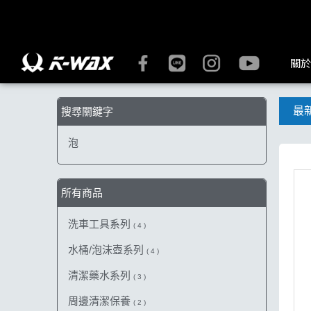
【泡】搜尋結果 | K-WAX台灣汽車美容材料
關於
最
搜尋關鍵字
泡
所有商品
洗車工具系列
( 4 )
水桶/泡沫壺系列
( 4 )
清潔藥水系列
( 3 )
周邊清潔保養
( 2 )