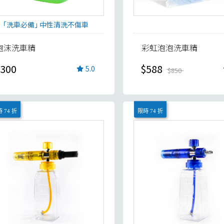
｢洗車必備｣ 中性清洗不傷車
泡沫洗車精
彩虹泡泡洗車精
300
$588
5.0
$850
 74 折
限時 74 折