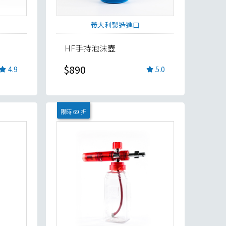
義大利製造進口
HF手持泡沫壺
$890
4.9
5.0
限時 69 折