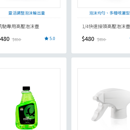
靈活調整泡沫輸出量
泡沫均勻、多種噴灑型
凱馳專用高壓泡沫壺
1/4快速接頭高壓泡沫
480
$480
5.0
$650
$650