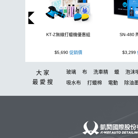
KT-Z無線打蠟機優惠組
SN-480
$5,690
促銷價
$3,299
玻璃
布
洗車精
蠟
泡沫
大家
最愛
搜
吸水布
打蠟棉
電動
除油
消光
美白
鞋
無線打蠟機
K40
細節刷
水槍
黏土
蝌蚪吸水布
香氛
輪胎刷
k
鋁圈鍍膜
泡沫洗車精
洗車桶
拋光DIY
擦車布
KT-Z
蚊