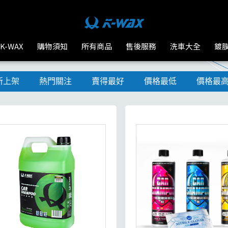
K-WAX
購物須知
所有商品
售後服務
洗車大全
鍍
新上架
熱門關注
賣得最好
價格最低
價格最