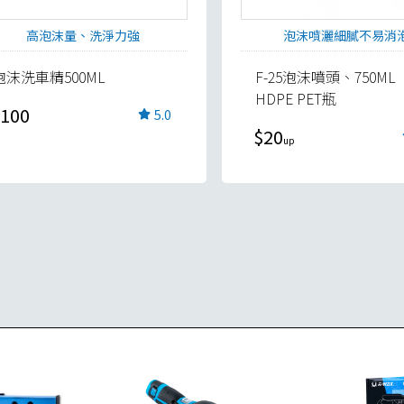
高泡沫量、洗淨力強
泡沫噴灑細膩不易消
泡沫洗車精500ML
F-25泡沫噴頭、750ML
HDPE PET瓶
100
5.0
$20