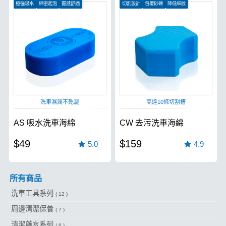
極強吸水
綿密起泡
握感舒適
切割設計
包覆砂礫
降低細紋
洗車濕潤不乾澀
高達10條切割槽
AS 吸水洗車海綿
CW 去污洗車海綿
$49
$159
5.0
4.9
所有商品
洗車工具系列
( 12 )
周邊清潔保養
( 7 )
清潔藥水系列
( 6 )