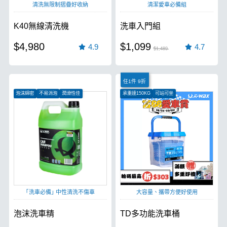
清洗無限制摺疊好收納
清潔愛車必備組
K40無線清洗機
洗車入門組
$4,980
$1,099
4.9
4.7
$1,489
任1件 9折
泡沫綿密
不易消泡
潤滑性佳
承重達150KG
可站可坐
水管固定架設計
｢洗車必備｣ 中性清洗不傷車
大容量、攜帶方便好使用
泡沫洗車精
TD多功能洗車桶