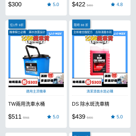
$300
$422
5.0
4.8
$469
任1件 9折
限時 88 折
機車騎士必備
藥水放置設計
全新複合酸配方
去除淺層水斑
蜂巢式隔離網
清潔漆面氧化物
適用主流機車
清潔漆面水斑必購
TW兩用洗車水桶
DS 除水斑洗車精
$511
$439
5.0
5.0
$568
$499