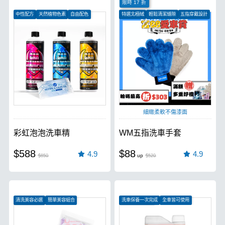
限時 17 折
中性配方
天然植物色素
自由配色
特選北極絨
輕鬆清潔縫隙
五指穿戴設計
細緻柔軟不傷漆面
彩虹泡泡洗車精
WM五指洗車手套
$588
$88
4.9
4.9
$850
$520
清洗美容必選
簡單美容組合
洗車保養一次完成
全車皆可使用
愛車保養首選
有效形成保護層