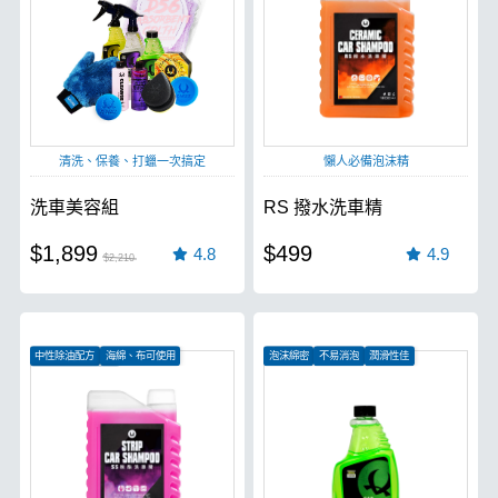
清洗、保養、打蠟一次搞定
懶人必備泡沫精
洗車美容組
RS 撥水洗車精
$1,899
$499
4.8
4.9
$2,210
中性除油配方
海綿、布可使用
泡沫綿密
不易消泡
潤滑性佳
重垢油汙輕鬆去除