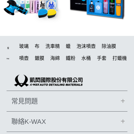
玻璃
布
洗車精
蠟
泡沫噴壺
除油膜
搜
噴壺
鍍膜
海綿
鐵粉
水桶
手套
打蠟機
Hot
風槍
輪胎
拋光
泡沫
鍍膜劑
油膜
吸水布
電動
打蠟棉
除油墨
塑料
瓷土
打蠟
汽車蠟推薦
磁土
輪胎油
風
機車
常見問題
吸水布推薦
羊毛
泡沫噴壺推薦
美白
鞋
柏油
消光
無線打蠟機
洗車
萬用
瓶子
聯絡K-WAX
臘
下蠟布
紫羅蘭
KT15
刷子
蝌蚪
颶風