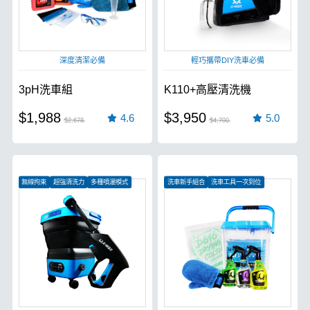
深度清潔必備
輕巧攜帶DIY洗車必備
3pH洗車組
K110+高壓清洗機
$1,988
$3,950
4.6
5.0
$2,678
$4,700
無線拘束
超強清洗力
多種噴灑模式
洗車新手組合
洗車工具一次到位
愛車必備