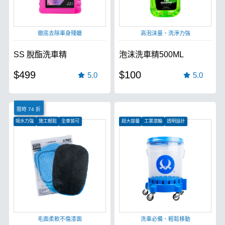
徹底去除車身殘蠟
高泡沫量、洗淨力強
SS 脫酯洗車精
泡沫洗車精500ML
$499
$100
5.0
5.0
限時 74 折
吸水力強
施工輕鬆
全車皆可
超大容量
工業滾輪
透明設計
毛面柔軟不傷漆面
洗車必備、輕鬆移動