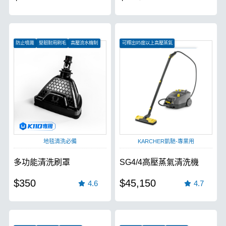
防止噴濺
堅韌耐用刷毛
高壓流水機制
可釋出95度以上高壓蒸氣
可調蒸汽量、水量
連續使用不中斷
地毯清洗必備
KARCHER凱馳-專業用
多功能清洗刷罩
SG4/4高壓蒸氣清洗機
$350
$45,150
4.6
4.7