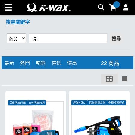
【洗】搜尋結果 | K-WAX台灣汽車美容材料
搜尋關鍵字
搜尋
22 商品
最新
熱門
暢銷
價低
價高
深度洗車必備
3pH洗車首選
超強沖洗力
過熱斷電系統
多種噴灑模式
洗車維護一次完成