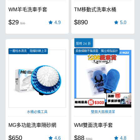
WM羊毛洗車手套
TM移動式洗車水桶
$29
$890
4.9
5.0
$39
限時 24 折
一壓柱水清洗
阻擋砂礫上浮
柔軟細緻不傷漆面
獨立拇指設計
降低細紋刮傷
各式材質皆可用
水桶必備工具
雙面大面積清潔
MG多功能洗車隔砂網
WM雙面洗車手套
$650
$88
4.6
4.8
$360