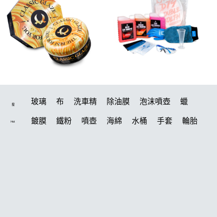
玻璃
布
洗車精
除油膜
泡沫噴壺
蠟
搜
鍍膜
鐵粉
噴壺
海綿
水桶
手套
輪胎
Hot
打蠟機
風槍
吸水布
油膜
泡沫
電動
鍍膜劑
打蠟棉
拋光
瓷土
機車
風
打蠟
磁土
D79
汽車蠟推薦
噴頭
收納
除油墨
水痕
塑料
鞋
洗車
柏油
消光
常見問題