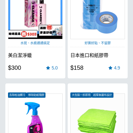
水斑、水痕通通搞定
好撕好貼、不留膠
美白潔淨蠟
日本進口和紙膠帶
$300
$158
5.0
4.9
去除柏油髒污
移除貼紙殘膠
大包裝一拆即用
超厚無邊布設計
消滅蟲屍鳥屎
吸水效果極強