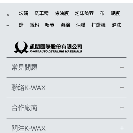
玻璃
洗車精
除油膜
泡沫噴壺
布
鍍膜
搜
蠟
鐵粉
噴壺
海綿
油膜
打蠟機
泡沫
Hot
水桶
手套
輪胎
風槍
吸水布
電動
拋光
鍍膜劑
打蠟棉
噴頭
D79
風
磁土
汽車蠟推薦
塑料
擦車布
機車
水槍
鞋
常見問題
泡沫噴壺推薦
臘
瓷土
輪胎油
打蠟
洗車機
水痕
收納
颶風
K-WAX EF電動泡沫噴壺
聯絡K-WAX
KT15
柏油
萬用
氣動 除油膜
da機
刷子
合作廠商
細節刷
蝌蚪吸水布
瓶子
消光
洗車
無線打蠟機
內裝
吸水布推薦
新手洗車
關注K-WAX
防水鞋
皮革
k110
下蠟布
清潔
颶風槍