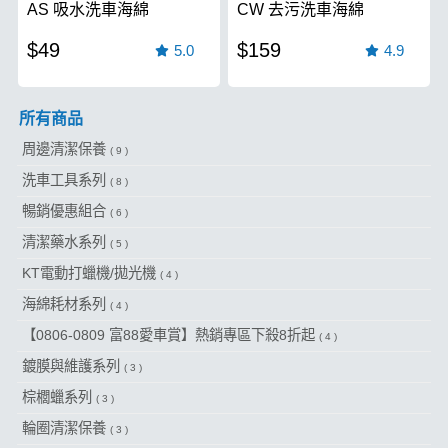
AS 吸水洗車海綿
CW 去污洗車海綿
$49
$159
5.0
4.9
所有商品
周邊清潔保養
( 9 )
洗車工具系列
( 8 )
暢銷優惠組合
( 6 )
清潔藥水系列
( 5 )
KT電動打蠟機/拋光機
( 4 )
海綿耗材系列
( 4 )
【0806-0809 富88愛車賞】熱銷專區下殺8折起
( 4 )
鍍膜與維護系列
( 3 )
棕櫚蠟系列
( 3 )
輪圈清潔保養
( 3 )