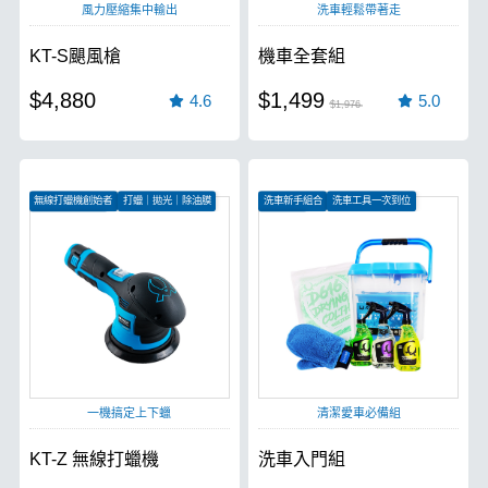
風力壓縮集中輸出
洗車輕鬆帶著走
KT-S颶風槍
機車全套組
$4,880
$1,499
4.6
5.0
$1,976
無線打蠟機創始者
打蠟｜拋光｜除油膜
洗車新手組合
洗車工具一次到位
無刷電機更有力
愛車必備
一機搞定上下蠟
清潔愛車必備組
KT-Z 無線打蠟機
洗車入門組