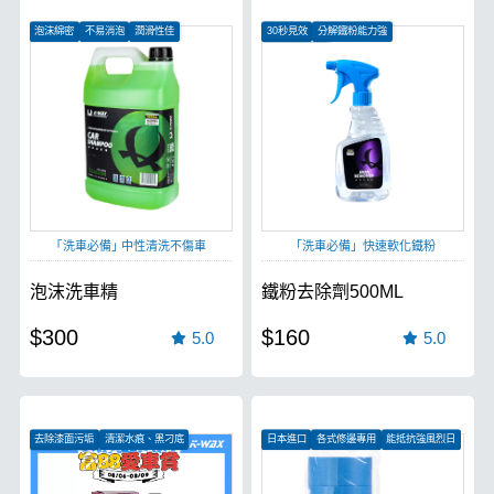
泡沫綿密
不易消泡
潤滑性佳
30秒見效
分解鐵粉能力強
中性不傷車漆
｢洗車必備｣ 中性清洗不傷車
「洗車必備」快速軟化鐵粉
泡沫洗車精
鐵粉去除劑500ML
$300
$160
5.0
5.0
去除漆面污垢
清潔水痕、黑刁底
日本進口
各式修邊專用
能抵抗強風烈日
恢復漆面光澤