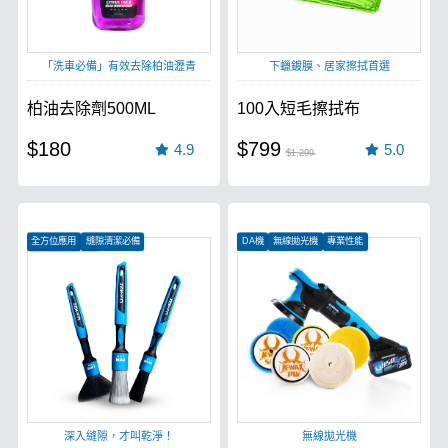
「洗車必備」有效去除柏油瀝青
下蠟鍍膜、居家擦拭首選
柏油去除劑500ML
100入短毛擦拭布
$180
$799
4.9
5.0
$1,299
全方位應用
縫隙清潔必備
DA機
無線拋光機
專業性能
抗酸鹼不易炸毛
深入縫隙，才叫乾淨！
無線拋光機