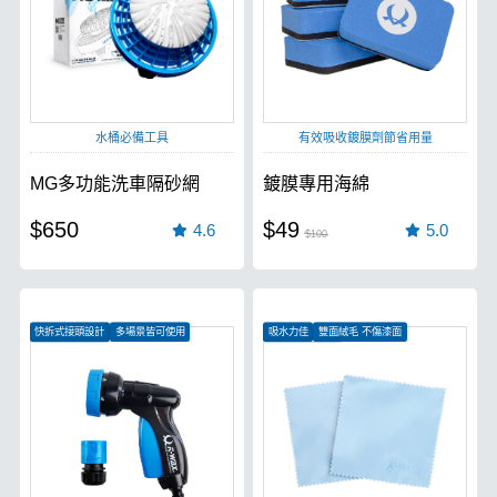
水桶必備工具
有效吸收鍍膜劑節省用量
MG多功能洗車隔砂網
鍍膜專用海綿
$650
$49
4.6
5.0
$100
快拆式接頭設計
多場景皆可使用
吸水力佳
雙面絨毛 不傷漆面
小體積不占空間
有效節省鍍膜劑