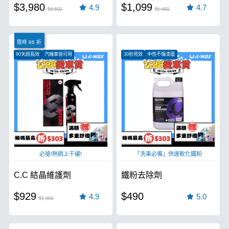
$3,980
$1,099
4.9
4.7
$4,600
$1,489
限時 86 折
90天超長效
汽機車皆可用
30秒見效
中性不傷漆面
超強光澤、極致膜厚
分解鐵粉能力強
必搶!熱銷上千罐!
「洗車必備」快速軟化鐵粉
C.C 結晶維護劑
鐵粉去除劑
$929
$490
4.9
5.0
$1,080