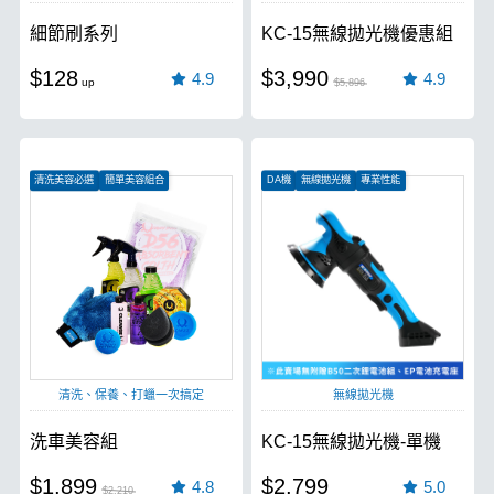
細節刷系列
KC-15無線拋光機優惠組
$128
$3,990
4.9
4.9
$5,896
清洗美容必選
簡單美容組合
DA機
無線拋光機
專業性能
愛車保養首選
清洗、保養、打蠟一次搞定
無線拋光機
洗車美容組
KC-15無線拋光機-單機
$1,899
$2,799
4.8
5.0
$2,210