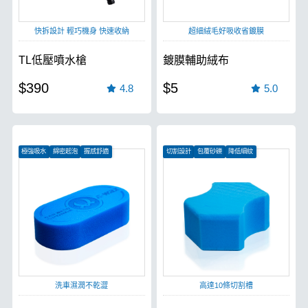
快拆設計 輕巧機身 快速收納
超細絨毛好吸收省鍍膜
TL低壓噴水槍
鍍膜輔助絨布
$390
$5
4.8
5.0
極強吸水
綿密起泡
握感舒適
切割設計
包覆砂礫
降低細紋
洗車濕潤不乾澀
高達10條切割槽