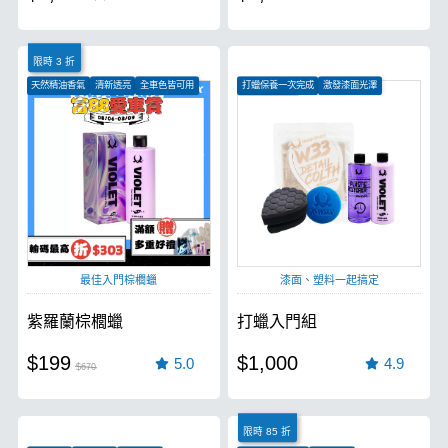
限時 3 折
天然精油香氣
清新透亮
全車色皆可用
打蠟保養一次完成
激發漆面光澤
還原塑料光澤
最佳入門棕櫚蠟
漆面、塑料一起搞定
紫羅蘭棕櫚蠟
打蠟入門組
$199
$1,000
5.0
4.9
$670
限時 85 折