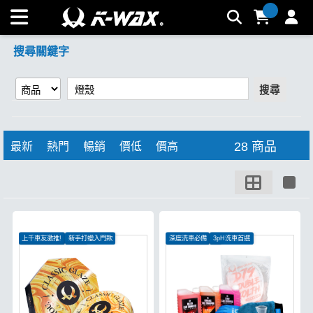
【燈殼】搜尋結果 | K-WAX台灣汽車美容材料
搜尋關鍵字
搜尋
28 商品
最新
熱門
暢銷
價低
價高
上千車友激推!
新手打蠟入門款
深度洗車必備
3pH洗車首選
消光、包膜車皆可使用
洗車維護一次完成