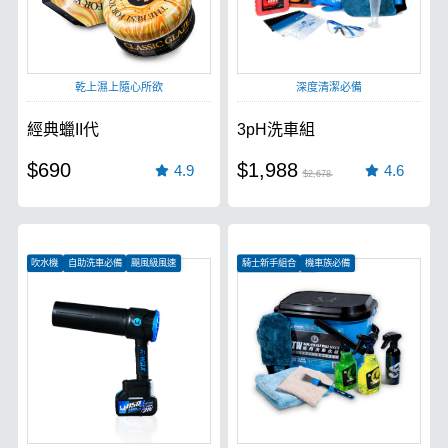
乾上濕上隨心所欲
深度清潔必備
經典蠟II代
3pH洗車組
$690
$1,988
4.9
4.6
$2,678
吹水機
自助洗車必備
颶風級風速
騎士新手組合
機車族必備
清潔保養一次完成