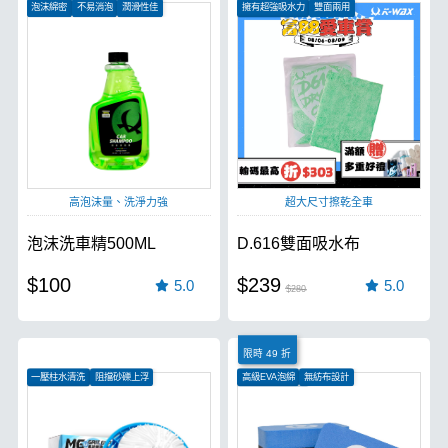
泡沫綿密
不易消泡
潤滑性佳
擁有超強吸水力
雙面兩用
一次吸乾整台車
高泡沫量、洗淨力強
超大尺寸擦乾全車
泡沫洗車精500ML
D.616雙面吸水布
$100
$239
5.0
5.0
$280
限時 49 折
一壓柱水清洗
阻擋砂礫上浮
高級EVA泡綿
無紡布設計
降低細紋刮傷
減少鍍膜液浪費