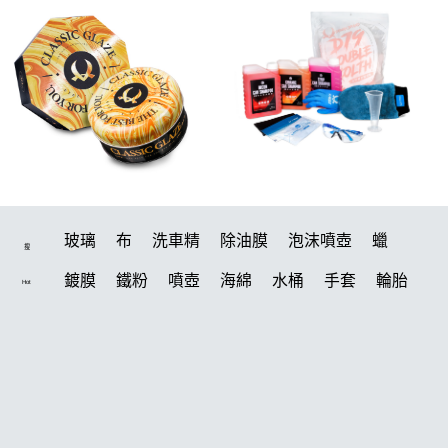
玻璃
布
洗車精
除油膜
泡沫噴壺
蠟
搜
鍍膜
鐵粉
噴壺
海綿
水桶
手套
輪胎
Hot
打蠟機
風槍
吸水布
油膜
泡沫
電動
鍍膜劑
打蠟棉
拋光
瓷土
機車
風
打蠟
磁土
D79
汽車蠟推薦
噴頭
收納
除油墨
水痕
泡沫噴壺推薦
輪胎油
塑料
鞋
洗車
常見問題