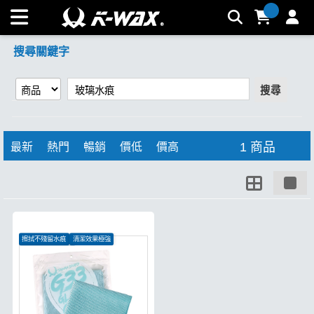
【玻璃水痕】搜尋結果 | K-WAX台灣汽車美容材料
搜尋關鍵字
搜尋
1 商品
最新
熱門
暢銷
價低
價高
擦拭不殘留水痕
清潔效果極強
特殊織法強韌耐用