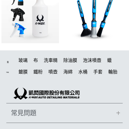
玻璃
布
洗車精
除油膜
泡沫噴壺
蠟
搜
鍍膜
鐵粉
噴壺
海綿
水桶
手套
輪胎
Hot
打蠟機
風槍
吸水布
油膜
泡沫
電動
鍍膜劑
打蠟棉
拋光
瓷土
機車
風
打蠟
磁土
D79
汽車蠟推薦
噴頭
收納
除油墨
常見問題
水痕
泡沫噴壺推薦
輪胎油
塑料
鞋
洗車