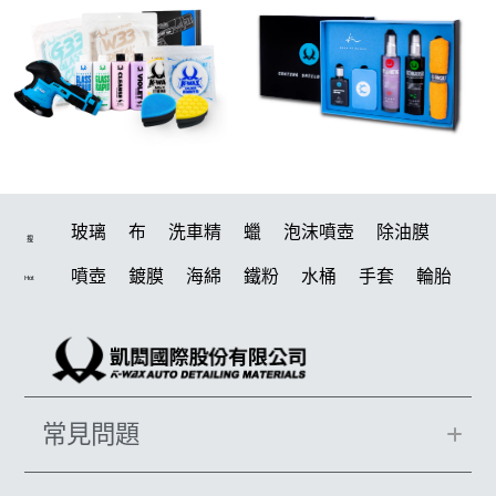
玻璃
布
洗車精
蠟
泡沫噴壺
除油膜
搜
噴壺
鍍膜
海綿
鐵粉
水桶
手套
輪胎
Hot
打蠟機
風槍
拋光
鍍膜劑
泡沫
油膜
吸水布
打蠟棉
電動
除油墨
塑料
瓷土
打蠟
汽車蠟推薦
磁土
輪胎油
風
機車
常見問題
羊毛
泡沫噴壺推薦
吸水布推薦
柏油
消光