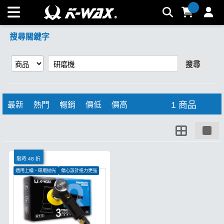
【研磨機】搜尋結果 | K-WAX台灣汽車美容材料
搜尋關鍵字
搜尋
1 商品
最新
熱門
暢銷
價低
價高
限時 48 折
適用上蠟、研磨拋光
偏心設計扭力更強
保固一年