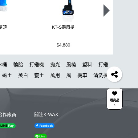
噴槍頭
KT-S颶風槍
K110+高壓
$4,880
$3,950
水桶
輪胎
打蠟機
拋光
風槍
塑料
打蠟
磁土
美白
瓷土
萬用
風
機車
清洗機
棉
細節刷
K40
吸水布推薦
清潔蠟
瓶子
去除膏
除蠟
K-WAX EF電動泡沫噴壺
能量
看商品
0
皮革
水痕
維護
鞋
下蠟
蝌蚪吸水布
合作廠商
關注K-WAX
蚊蟲
瓶
除臭
雨刷
洗車桶
防水
體驗