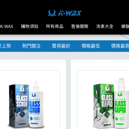
K-WAX
購物須知
所有商品
售後服務
洗車大全
鍍
新上架
熱門關注
賣得最好
價格最低
價格最