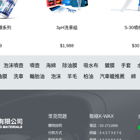
理系列
3pH洗車組
S-30
9
$1,988
$30
泡沫噴壺
噴壺
海綿
除油膜
吸水布
鍍膜
手套
油膜
洗車
輪胎油
泡沫
羊毛
柏油
汽車蠟推薦
綿
代
噴頭
蝌蚪
消光
泡沫噴壺推薦
無線打蠟機
打蠟
下蠟布
KT15
洗車機
颶風
N33
玻璃鍍膜
玻璃油膜
 除油膜
防水鞋
Kt-z
高壓
輪胎刷
清潔
桶
收納
常見問題
聯絡K-WAX
水槍
內裝
高壓清洗機
香氛
拋光機
泡沫壺
噴槍頭
購物說明
電話：03-2712899
付款方式
統編：5 4 2 7 3 5 7 6
配送方式
廠登：6 5 0 0 8 5 0 8