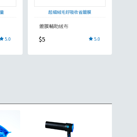
量
超細絨毛好吸收省鍍膜
鍍膜輔助絨布
$5
5.0
5.0