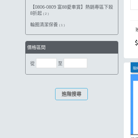
【0806-0809 富88愛車賞】熱銷專區下殺
8折起
( 2 )
輪圈清潔保養
( 1 )
$
價格區間
從
至
限時
進階搜尋