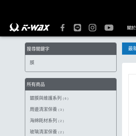
【膜】搜尋結果 | K-WAX台灣汽車美容材料
關於
最
搜尋關鍵字
膜
所有商品
鍍膜與維護系列
( 6 )
周邊清潔保養
( 3 )
海綿耗材系列
( 2 )
玻璃清潔保養
( 2 )