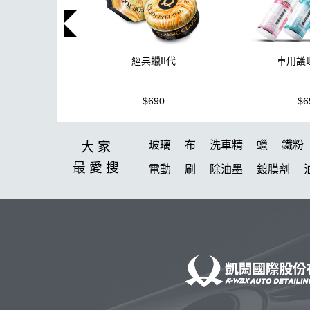
車用護
經典蠟II代
$6
$690
玻璃
布
洗車精
蠟
鐵粉
大家
最愛
搜
電動
刷
除油墨
鍍膜劑
刷子
K-WAX CS 封體維護劑 II
臘
黏土
紫羅蘭
擦車布
K-power
新手洗車
ktz
氣動
塑膠
颶風槍
點漆
無線