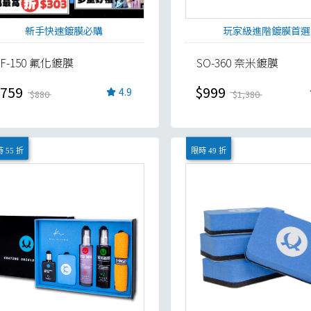
新手快速鍍膜必購
玩家級進階鍍膜首選
TF-150 氟化鍍膜
SO-360 奈米鍍膜
759
$999
4.9
$880
$1,380
 55 折
限時 49 折