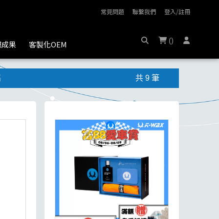
常見問題
聯繫我們
登入/註冊
(
)
膜成果
客製化OEM
高
共 9 筆