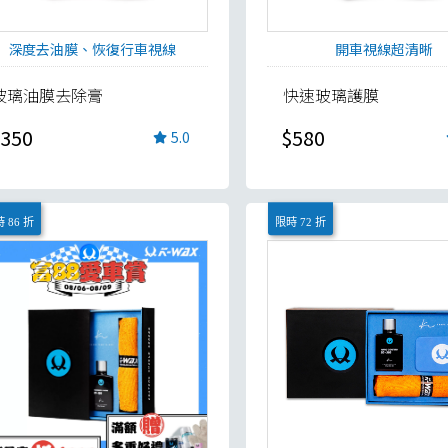
深度去油膜、恢復行車視線
開車視線超清晰
玻璃油膜去除膏
快速玻璃護膜
350
$580
5.0
 86 折
限時 72 折