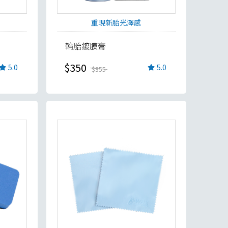
重現新胎光澤感
輪胎鍍膜膏
$350
5.0
5.0
$355