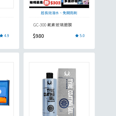
超長效潑水、免開雨刷
GC-300 氟素玻璃鍍膜
$980
4.9
5.0