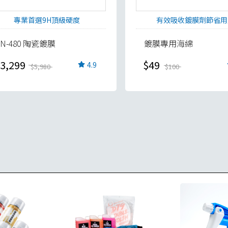
專業首選9H頂級硬度
有效吸收鍍膜劑節省用
SN-480 陶瓷鍍膜
鍍膜專用海綿
3,299
$49
4.9
$5,980
$100