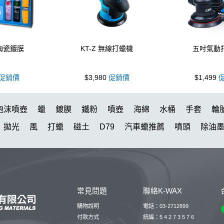
 陶瓷鍍膜
KT-Z 無線打蠟機
五吋氣動
促銷價
$3,980
促銷價
$1,499
促
泡沫噴壺
蠟
鍍膜
鐵粉
噴壺
海綿
水桶
手套
輪
拋光
風
打蠟
磁土
D79
汽車蠟推薦
噴頭
除油
水槍
萬用
臘
KT15
羊毛
颶風
洗車機
刷子
氣
子
颶風槍
K40
kc15
吸水布推薦
清潔
防水鞋
k110
香氛
紫羅蘭
W33
K-WAX EF電動泡沫噴壺
KC-15
高
常見問題
聯絡K-WAX
新手洗車組
傘
氣動
Kt-z
萬用清潔劑
鋁圈鍍膜
購物說明
電話：03-2712899
付款方式
統編：5 4 2 7 3 5 7 6