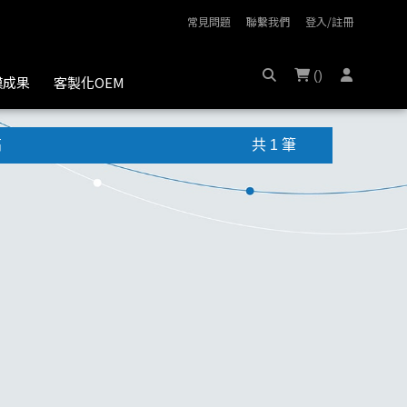
常見問題
聯繫我們
登入/註冊
(
)
膜成果
客製化OEM
高
共 1 筆