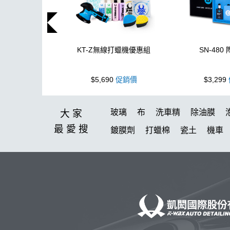
KT-Z無線打蠟機優惠組
SN-480
$5,690
促銷價
$3,299
玻璃
布
洗車精
除油膜
大家
最愛
搜
鍍膜劑
打蠟棉
瓷土
機車
泡沫噴壺推薦
輪胎油
塑料
美白
蝌蚪吸水布
皮革
瓶
露營椅
蝌蚪
點漆
內裝
玻璃油膜去除膏
組
拋光DIY