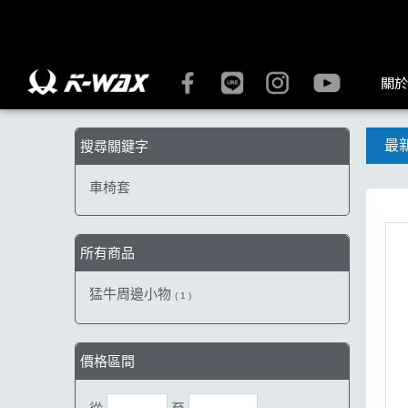
【車椅套】搜尋結果 | K-WAX台灣汽車美容材料
關於
最
搜尋關鍵字
車椅套
所有商品
猛牛周邊小物
( 1 )
價格區間