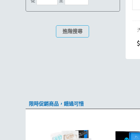
從
至
進階搜尋
$
限時促銷商品，錯過可惜