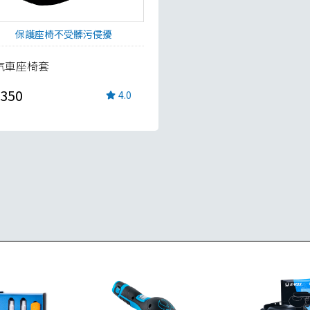
保護座椅不受髒污侵擾
汽車座椅套
350
4.0