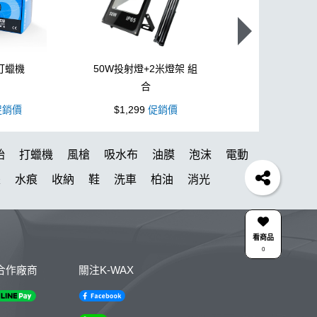
打蠟機
50W投射燈+2米燈架 組
L型3吋氣動
合
銷價
$1,299
促銷價
$1,099
促
胎
打蠟機
風槍
吸水布
油膜
泡沫
電動
墨
水痕
收納
鞋
洗車
柏油
消光
動 除油膜
下蠟布
新手洗車
無線打蠟機
KTZ
泡沫壺
N33
玻璃鍍膜
細節刷
噴
看商品
0
壓清洗機
投射燈
提籃
黏土
蚊蟲
DA機
合作廠商
關注K-WAX
洗車桶
能量
第九
噴嘴
桶
體驗
下蠟