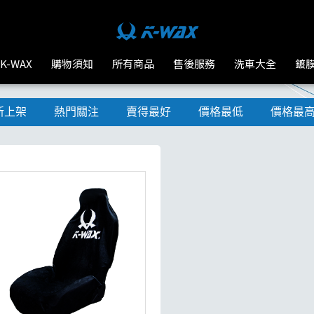
K-WAX
購物須知
所有商品
售後服務
洗車大全
鍍
新上架
熱門關注
賣得最好
價格最低
價格最