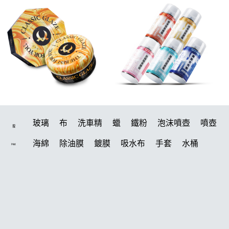
玻璃
布
洗車精
蠟
鐵粉
泡沫噴壺
噴壺
搜
海綿
除油膜
鍍膜
吸水布
手套
水桶
Hot
輪胎
打蠟機
風槍
拋光
電動
塑料
打蠟
除油墨
刷
鍍膜劑
油膜
洗車
羊毛
柏油
輪胎油
泡沫
汽車蠟推薦
綿
風
磁土
美白
瓷土
萬用
清洗機
刷子
機車
蝌蚪
常見問題