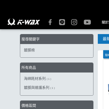
【鍍膜棉】搜尋結果 | K-WAX台灣汽車美容材料
關於
最
搜尋關鍵字
鍍膜棉
限時
所有商品
海綿耗材系列
( 1 )
鍍膜與維護系列
( 1 )
價格區間