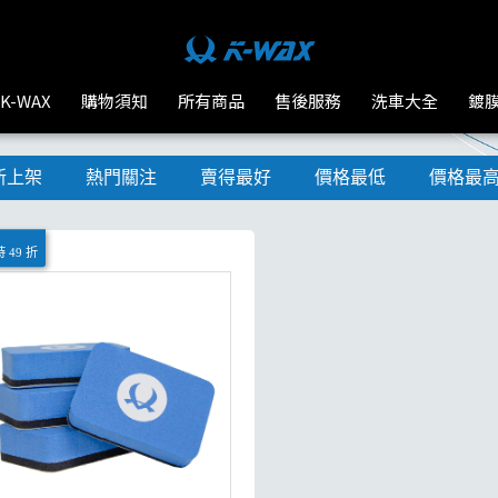
K-WAX
購物須知
所有商品
售後服務
洗車大全
鍍
新上架
熱門關注
賣得最好
價格最低
價格最
 49 折