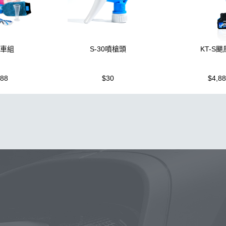
洗車組
S-30噴槍頭
KT-S
988
$30
$4,8
噴壺
除油膜
噴壺
鍍膜
海綿
鐵粉
水桶
手套
打
墨
塑料
瓷土
輪胎油
磁土
打蠟
汽車蠟推薦
風
洗車
萬用
瓶子
臘
紫羅蘭
KT15
蝌蚪
刷子
颶
車機
皮革
K40
細節刷
水槍
黏土
新手洗車
噴頭
蝌蚪吸水布
香氛
輪胎刷
ktz
內裝
水痕
萬用清潔
雨刷
高壓
防水鞋
泡沫洗車精
洗車桶
能量
新手
常見問題
聯絡K-WAX
E 瓶 S-25噴
拋光DIY
擦車布
購物說明
電話：03-2712899