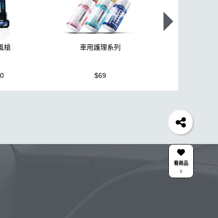
颶風槍
車用護理系列
K110+高壓
80
$69
$3,950
蠟機
風槍
輪胎
拋光
泡沫
鍍膜劑
油膜
機車
羊毛
泡沫噴壺推薦
吸水布推薦
美白
風
下蠟布
N33
清洗機
氣動 除油膜
刷
清潔
颶風槍
除蠟
清潔蠟
看商品
0
劑
綿
無線
鋁圈鍍膜
KC-15
點漆
洗車組
拋光機
泡沫壺
星空
露營椅
合作廠商
關注K-WAX