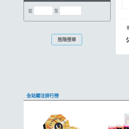
從
至
$
進階搜尋
全站關注排行榜