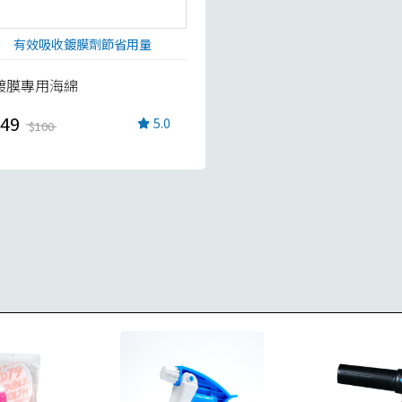
有效吸收鍍膜劑節省用量
鍍膜專用海綿
49
5.0
$100