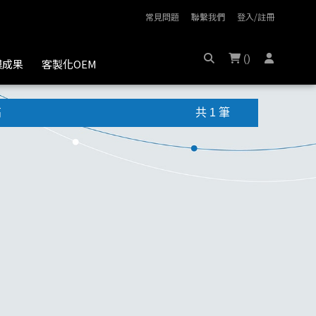
常見問題
聯繫我們
登入/註冊
(
)
膜成果
客製化OEM
高
共 1 筆