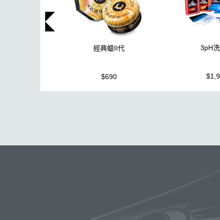
3pH
經典蠟II代
$1,
$690
玻璃
布
洗車精
蠟
泡沫
搜
吸水布
電動
打蠟棉
除油
鞋
柏油
消光
無線打蠟機
玻璃鍍膜
玻璃油膜去除膏
洗
K-WAX EF電動泡沫噴壺
收納
高壓清洗機
噴
DA機
噴嘴
噴槍頭
S系列噴頭+800ML HDP