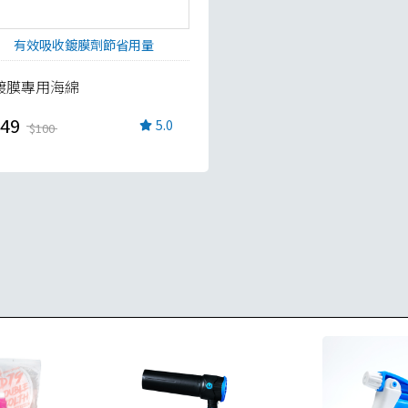
有效吸收鍍膜劑節省用量
鍍膜專用海綿
49
5.0
$100