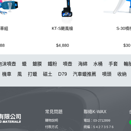
洗車組
KT-S颶風槍
S-30
988
$4,880
$30
泡沫噴壺
蠟
鍍膜
鐵粉
噴壺
海綿
水桶
手套
輪
機車
風
打蠟
磁土
D79
汽車蠟推薦
噴頭
收納
水槍
萬用
KT15
羊毛
颶風
洗車機
刷子
氣動 除
蝌蚪吸水布
泡沫壺
N33
玻璃鍍膜
細節刷
kc15
吸
黏土
蚊蟲
DA機
玻璃油膜去除膏
噴
露營椅
蝌蚪
常見問題
聯絡K-WAX
5
桶
體驗
下蠟
噴槍頭
刷
清洗機
S系列噴頭+800M
購物說明
電話：03-2712899
動
付款方式
統編：5 4 2 7 3 5 7 6