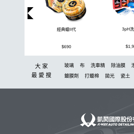
3pH
經典蠟II代
$1,
$690
玻璃
布
洗車精
除油膜
大家
最愛
搜
鍍膜劑
打蠟棉
拋光
瓷土
鞋
洗車
柏油
消光
臘
新手洗車
無線打蠟機
美白
高壓清洗機
投射燈
提籃
K-WAX EF電動泡沫噴壺
KC-1
拋光DIY
新手洗車組
傘
氣