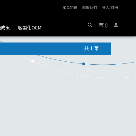
常見問題
聯繫我們
登入/註冊
(
)
膜成果
客製化OEM
高
共 1 筆