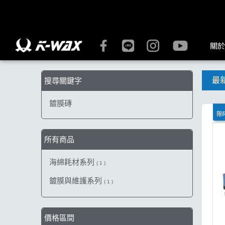
【鍍膜磚】搜尋結果 | K-WAX台灣汽車美容材料
關於
最
搜尋關鍵字
鍍膜磚
限時
所有商品
海綿耗材系列
( 1 )
鍍膜與維護系列
( 1 )
價格區間