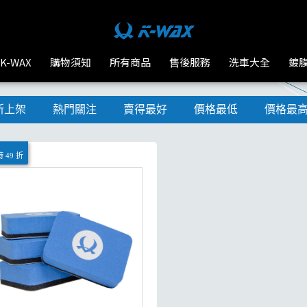
K-WAX
購物須知
所有商品
售後服務
洗車大全
鍍
新上架
熱門關注
賣得最好
價格最低
價格最
 49 折