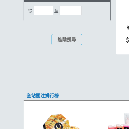
從
至
$
進階搜尋
全站關注排行榜