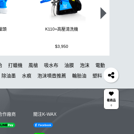
噴槍頭
K110+高壓清洗機
機車全套
$3,950
$1,499
胎
打蠟機
風槍
吸水布
油膜
泡沫
電動
除油墨
水痕
泡沫噴壺推薦
輪胎油
塑料
油膜
下蠟布
皮革
瓶子
颶風槍
K40
水布推薦
清潔
防水鞋
k110
KTZ
看商品
0
點漆
內裝
香氛
紫羅蘭
W33
合作廠商
關注K-WAX
L HDPE 瓶 S-25噴
擦車布
雅典
星空
組